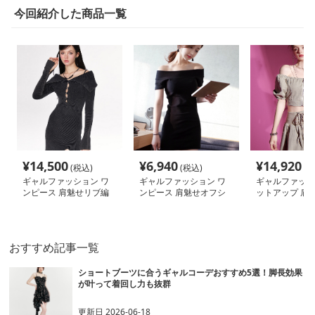
今回紹介した商品一覧
¥
14,500
¥
6,940
¥
14,920
(税込)
(税込)
(税
ギャルファッション ワ
ギャルファッション ワ
ギャルファッシ
ンピース 肩魅せリブ編
ンピース 肩魅せオフシ
ットアップ 肩
みセクシーワンピース
ョルミニワンピース
袖編み上げセッ
おすすめ記事一覧
ショートブーツに合うギャルコーデおすすめ5選！脚長効果
が叶って着回し力も抜群
更新日
2026-06-18