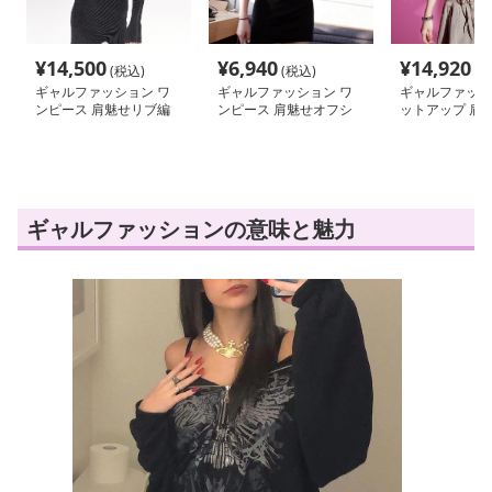
¥
14,500
¥
6,940
¥
14,920
(税込)
(税込)
(税
ギャルファッション ワ
ギャルファッション ワ
ギャルファッシ
ンピース 肩魅せリブ編
ンピース 肩魅せオフシ
ットアップ 肩
みセクシーワンピース
ョルミニワンピース
袖編み上げセッ
ギャルファッションの意味と魅力