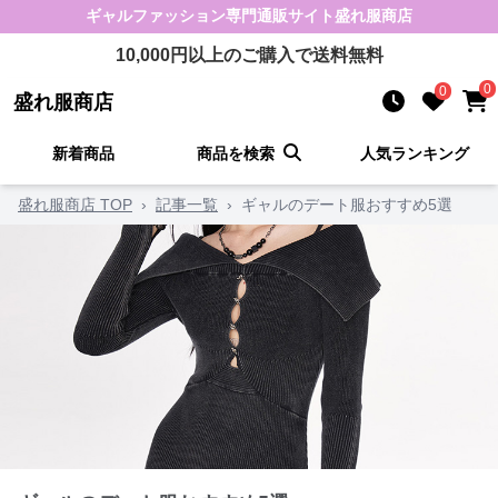
ギャルファッション
専門通販サイト
盛れ服商店
10,000
円以上のご購入で送料無料
0
0
盛れ服商店
新着商品
商品を検索
人気ランキング
盛れ服商店 TOP
›
記事一覧
›
ギャルのデート服おすすめ5選