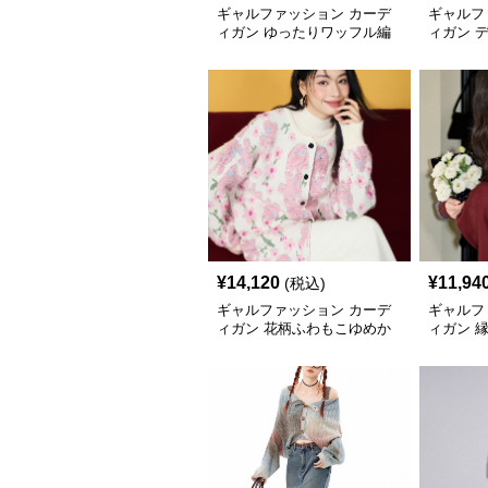
ギャルファッション カーデ
ギャルフ
ィガン ゆったりワッフル編
ィガン 
みポケット付きカーディガン
イズニッ
¥
14,120
¥
11,94
(税込)
ギャルファッション カーデ
ギャルフ
ィガン 花柄ふわもこゆめか
ィガン 
わカーディガン
編みカー