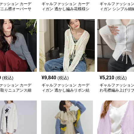
ァッション カーデ
ギャルファッション カーデ
ギャルファッション
デニム襟オーバーサ
ィガン 透かし編み花模様シ
ィガン シンプル細
トカーディガン
ョートカーディガン
ディガン
0
¥
9,840
¥
5,210
(税込)
(税込)
(税込)
ァッション カーデ
ギャルファッション カーデ
ギャルファッション
縁取りニュアンス細
ィガン 透かし編みリボン結
わ毛襟編み上げリ
ディガン
びカーディガン
ップス