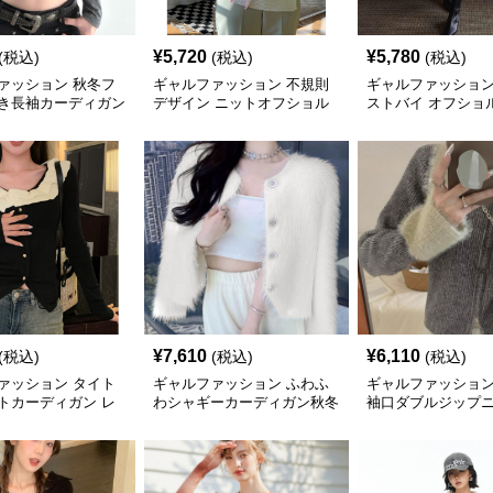
¥
5,720
¥
5,780
(税込)
(税込)
(税込)
ァッション 秋冬フ
ギャルファッション 不規則
ギャルファッション
き長袖カーディガン
デザイン ニットオフショル
ストバイ オフショ
ダーセーター
ットトップス レデ
¥
7,610
¥
6,110
(税込)
(税込)
(税込)
ァッション タイト
ギャルファッション ふわふ
ギャルファッション
トカーディガン レ
わシャギーカーディガン秋冬
袖口ダブルジップ
羽織もの
ディガン