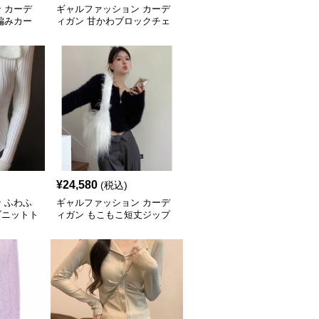
 カーデ
ギャルファッション カーデ
編みカー
ィガン 甘かわブロックチェ
ックカーディガン
¥
24,580
(税込)
 ふわふ
ギャルファッション カーデ
ブニットト
ィガン もこもこ短丈ジップ
アップカーディガン