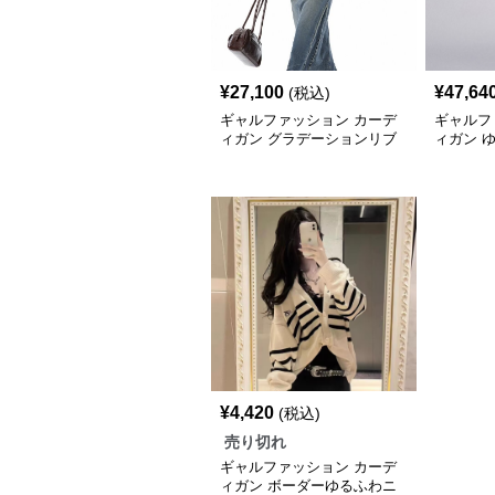
¥
27,100
¥
47,64
(税込)
ギャルファッション カーデ
ギャルフ
ィガン グラデーションリブ
ィガン 
編みカーディガン
グカーデ
¥
4,420
(税込)
売り切れ
ギャルファッション カーデ
ィガン ボーダーゆるふわニ