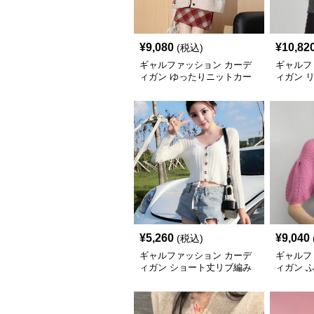
¥
9,080
¥
10,82
(税込)
ギャルファッション カーデ
ギャルフ
ィガン ゆったりニットカー
ィガン 
ディガン
ニットカ
¥
5,260
¥
9,040
(税込)
ギャルファッション カーデ
ギャルフ
ィガン ショート丈リブ編み
ィガン 
ボタンカーディガン
五分袖カ