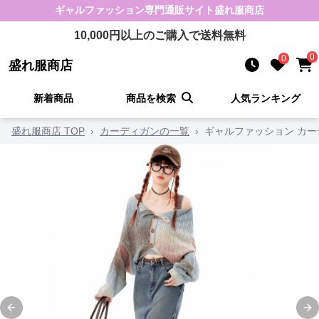
ギャルファッション
専門通販サイト
盛れ服商店
10,000
円以上のご購入で送料無料
0
0
盛れ服商店
新着商品
商品を検索
人気ランキング
盛れ服商店 TOP
›
カーディガンの一覧
›
ギャルファッション カー
Previous slide
Ne