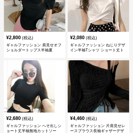
¥
2,800
¥
2,080
(税込)
(税込)
ギャルファッション 肩見せオフ
ギャルファッション ねじりデザ
ショルダートップス半袖夏
イン半袖Tシャツ ショート丈ト
ップス
¥
2,680
¥
4,460
(税込)
(税込)
ギャルファッション へそ出しシ
ギャルファッション 片肩見せレ
ョート丈半袖無地カットソー
ースブラウス長袖ギャザーデザ