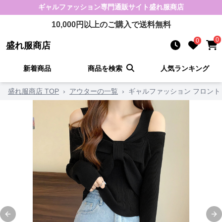
ギャルファッション
専門通販サイト
盛れ服商店
10,000
円以上のご購入で送料無料
0
0
盛れ服商店
新着商品
商品を検索
人気ランキング
盛れ服商店 TOP
›
アウターの一覧
›
ギャルファッション フロン
Previous slide
Ne