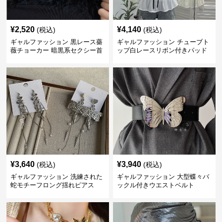
¥
2,520
¥
4,140
(税込)
(税込)
ギャルファッション 黒レース薔
ギャルファッション チューブト
薇チョーカー 暗黒系セクシー首
ップ白レースリボン付きパッド
飾り
入り
¥
3,640
¥
3,940
(税込)
(税込)
ギャルファッション 洗練された
ギャルファッション 大型蝶々バ
蛇モチーフロング揺れピアス
ックル付きウエストベルト