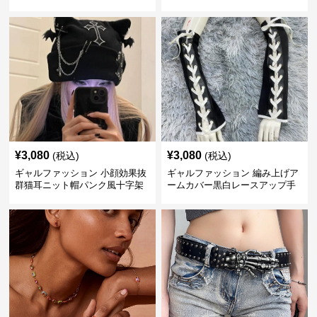
付き防寒帽
¥
3,080
¥
3,080
(税込)
(税込)
ギャルファッション 小顔効果抜
ギャルファッション 編み上げア
群猫耳ニット帽パンク風十字架
ームカバー黒白レースアップ手
チェーン付き
袋