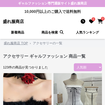
ギャルファッション
専門通販サイト
盛れ服商店
10,000
円以上のご購入で送料無料
0
0
盛れ服商店
新着商品
商品を検索
人気ランキング
盛れ服商店 TOP
›
アクセサリーの一覧
アクセサリー ギャルファッション 商品一覧
123
件の商品が見つかりました