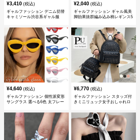
¥
3,410
¥
2,040
(税込)
(税込)
ギャルファッション デニム切替
ギャルファッション ギャル風美
キャミソール渋谷系ギャル服
脚効果抜群編み込み柄レギンス5
色
¥
4,640
¥
6,770
(税込)
(税込)
ギャルファッション 個性派変形
ギャルファッション スタッズ付
サングラス 選べる6色 太フレー
きミニリュック女子おしゃれロ
ム 男女兼用
ック系バックパック