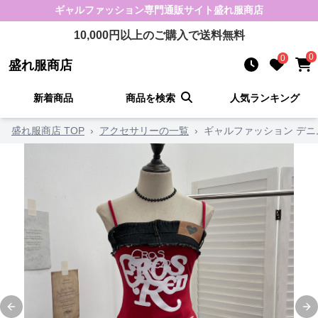
ギャルファッション
専門通販サイト
盛れ服商店
10,000
円以上のご購入で送料無料
0
0
盛れ服商店
新着商品
商品を検索
人気ランキング
盛れ服商店 TOP
›
アクセサリーの一覧
›
ギャルファッション デ
Previous slide
Ne