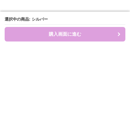
選択中の商品: シルバー
選択中の商品: シルバー
購入画面に進む
購入画面に進む
盛れ服商店
について
会社概要