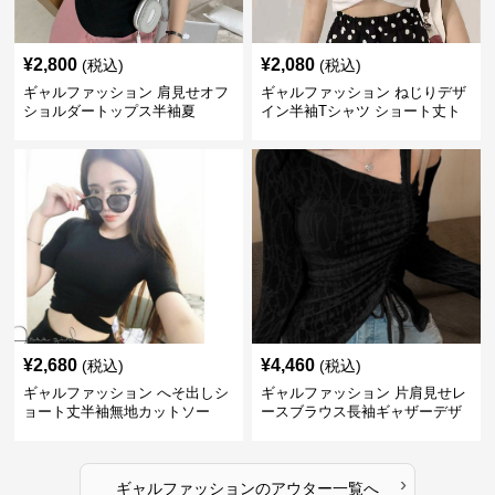
¥
2,800
¥
2,080
(税込)
(税込)
ギャルファッション 肩見せオフ
ギャルファッション ねじりデザ
ショルダートップス半袖夏
イン半袖Tシャツ ショート丈ト
ップス
¥
2,680
¥
4,460
(税込)
(税込)
ギャルファッション へそ出しシ
ギャルファッション 片肩見せレ
ョート丈半袖無地カットソー
ースブラウス長袖ギャザーデザ
イン
›
ギャルファッション
の
アウター
一覧へ