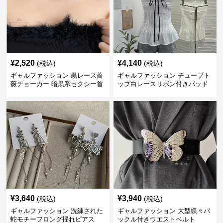
¥
2,520
¥
4,140
(税込)
(税込)
ギャルファッション 黒レース薔
ギャルファッション チューブト
薇チョーカー 暗黒系セクシー首
ップ白レースリボン付きパッド
飾り
入り
¥
3,640
¥
3,940
(税込)
(税込)
ギャルファッション 洗練された
ギャルファッション 大型蝶々バ
蛇モチーフロング揺れピアス
ックル付きウエストベルト