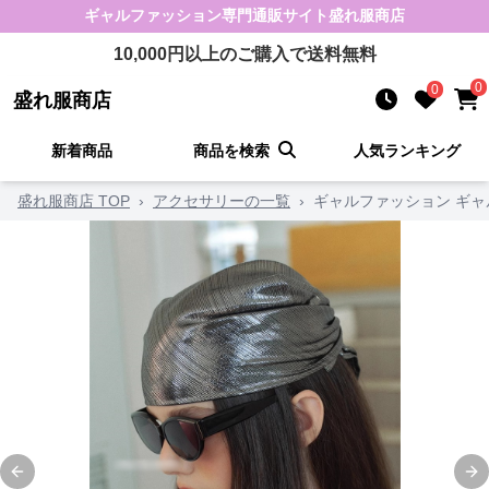
ギャルファッション
専門通販サイト
盛れ服商店
10,000
円以上のご購入で送料無料
0
0
盛れ服商店
新着商品
商品を検索
人気ランキング
盛れ服商店 TOP
›
アクセサリーの一覧
›
ギャルファッション ギ
Previous slide
Ne