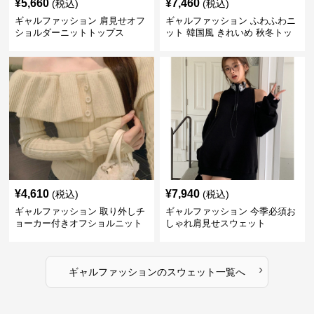
¥
5,660
¥
7,460
(税込)
(税込)
ギャルファッション 肩見せオフ
ギャルファッション ふわふわニ
ショルダーニットトップス
ット 韓国風 きれいめ 秋冬トッ
プス
¥
4,610
¥
7,940
(税込)
(税込)
ギャルファッション 取り外しチ
ギャルファッション 今季必須お
ョーカー付きオフショルニット
しゃれ肩見せスウェット
›
ギャルファッション
の
スウェット
一覧へ