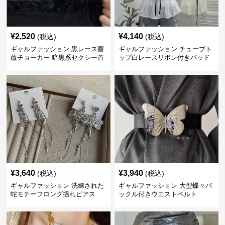
¥
2,520
¥
4,140
(税込)
(税込)
ギャルファッション 黒レース薔
ギャルファッション チューブト
薇チョーカー 暗黒系セクシー首
ップ白レースリボン付きパッド
飾り
入り
¥
3,640
¥
3,940
(税込)
(税込)
ギャルファッション 洗練された
ギャルファッション 大型蝶々バ
蛇モチーフロング揺れピアス
ックル付きウエストベルト