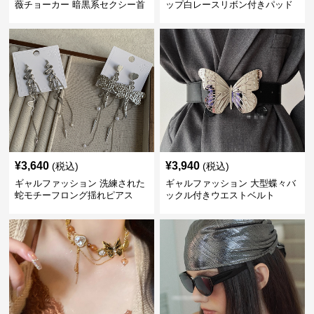
薇チョーカー 暗黒系セクシー首
ップ白レースリボン付きパッド
飾り
入り
¥
3,640
¥
3,940
(税込)
(税込)
ギャルファッション 洗練された
ギャルファッション 大型蝶々バ
蛇モチーフロング揺れピアス
ックル付きウエストベルト