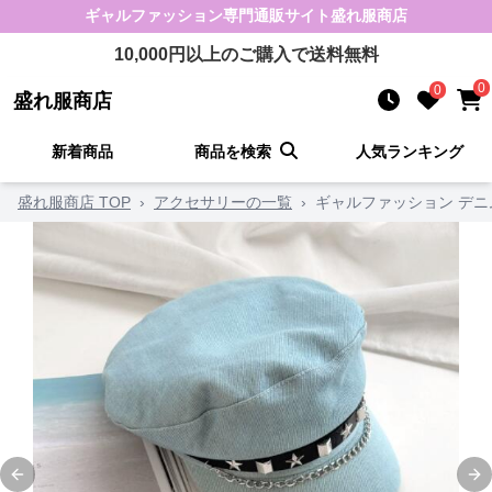
ギャルファッション
専門通販サイト
盛れ服商店
10,000
円以上のご購入で送料無料
0
0
盛れ服商店
新着商品
商品を検索
人気ランキング
盛れ服商店 TOP
›
アクセサリーの一覧
›
ギャルファッション デ
Previous slide
Ne