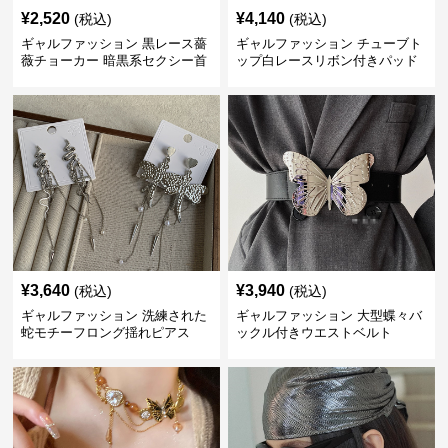
¥
2,520
¥
4,140
(税込)
(税込)
ギャルファッション 黒レース薔
ギャルファッション チューブト
薇チョーカー 暗黒系セクシー首
ップ白レースリボン付きパッド
飾り
入り
¥
3,640
¥
3,940
(税込)
(税込)
ギャルファッション 洗練された
ギャルファッション 大型蝶々バ
蛇モチーフロング揺れピアス
ックル付きウエストベルト