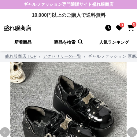
ギャルファッション
専門通販サイト
盛れ服商店
10,000
円以上のご購入で送料無料
0
0
盛れ服商店
新着商品
商品を検索
人気ランキング
盛れ服商店 TOP
›
アクセサリーの一覧
›
ギャルファッション 厚底
Previous slide
Ne