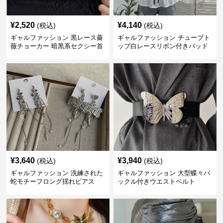
¥
2,520
¥
4,140
(税込)
(税込)
ギャルファッション 黒レース薔
ギャルファッション チューブト
薇チョーカー 暗黒系セクシー首
ップ白レースリボン付きパッド
飾り
入り
¥
3,640
¥
3,940
(税込)
(税込)
ギャルファッション 洗練された
ギャルファッション 大型蝶々バ
蛇モチーフロング揺れピアス
ックル付きウエストベルト