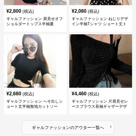
¥
2,800
¥
2,080
(税込)
(税込)
ギャルファッション 肩見せオフ
ギャルファッション ねじりデザ
ショルダートップス半袖夏
イン半袖Tシャツ ショート丈ト
ップス
¥
2,680
¥
4,460
(税込)
(税込)
ギャルファッション へそ出しシ
ギャルファッション 片肩見せレ
ョート丈半袖無地カットソー
ースブラウス長袖ギャザーデザ
イン
›
ギャルファッション
の
アウター
一覧へ