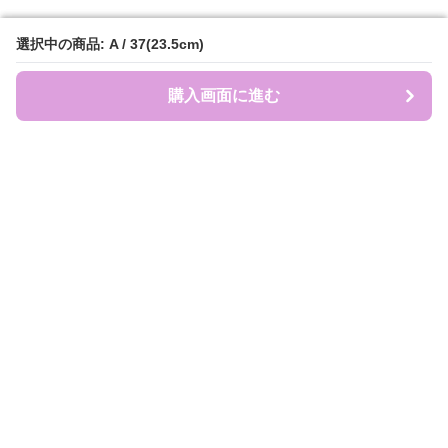
選択中の商品: A / 37(23.5cm)
選択中の商品: A / 37(23.5cm)
購入画面に進む
購入画面に進む
盛れ服商店
について
会社概要