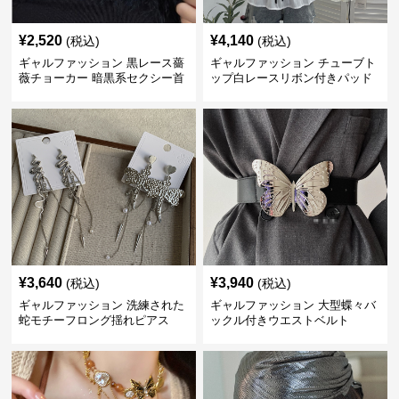
¥
2,520
¥
4,140
(税込)
(税込)
ギャルファッション 黒レース薔
ギャルファッション チューブト
薇チョーカー 暗黒系セクシー首
ップ白レースリボン付きパッド
飾り
入り
¥
3,640
¥
3,940
(税込)
(税込)
ギャルファッション 洗練された
ギャルファッション 大型蝶々バ
蛇モチーフロング揺れピアス
ックル付きウエストベルト