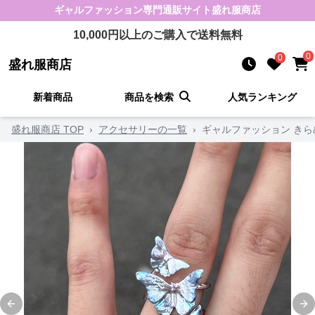
ギャルファッション
専門通販サイト
盛れ服商店
10,000
円以上のご購入で送料無料
0
0
盛れ服商店
新着商品
商品を検索
人気ランキング
盛れ服商店 TOP
›
アクセサリーの一覧
›
ギャルファッション き
Previous slide
Ne