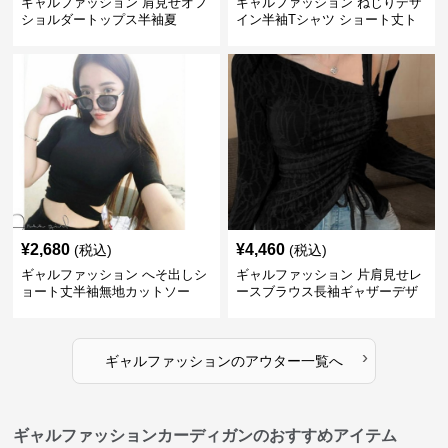
ギャルファッション 肩見せオフ
ギャルファッション ねじりデザ
ショルダートップス半袖夏
イン半袖Tシャツ ショート丈ト
ップス
¥
2,680
¥
4,460
(税込)
(税込)
ギャルファッション へそ出しシ
ギャルファッション 片肩見せレ
ョート丈半袖無地カットソー
ースブラウス長袖ギャザーデザ
イン
›
ギャルファッション
の
アウター
一覧へ
ギャルファッションカーディガンのおすすめアイテム