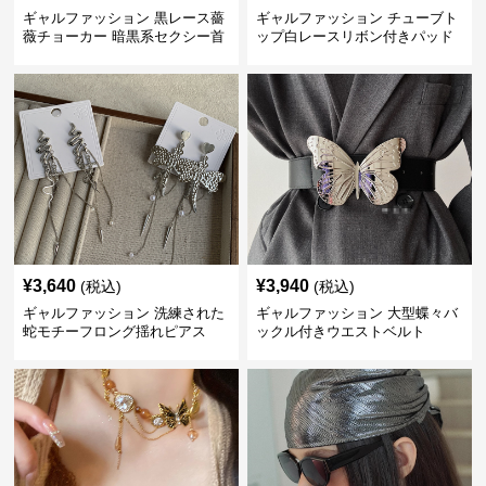
ギャルファッション 黒レース薔
ギャルファッション チューブト
薇チョーカー 暗黒系セクシー首
ップ白レースリボン付きパッド
飾り
入り
¥
3,640
¥
3,940
(税込)
(税込)
ギャルファッション 洗練された
ギャルファッション 大型蝶々バ
蛇モチーフロング揺れピアス
ックル付きウエストベルト