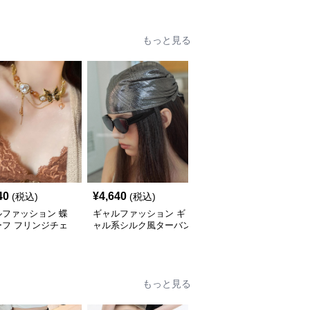
もっと見る
40
¥
4,640
¥
3,870
(税込)
(税込)
(税込)
ルファッション 蝶
ギャルファッション ギ
ギャルファッション 十
ーフ フリンジチェ
ャル系シルク風ターバン
字架デザイン チューブ
ネックレス
多機能ヘアバンド
トップ レディース
もっと見る