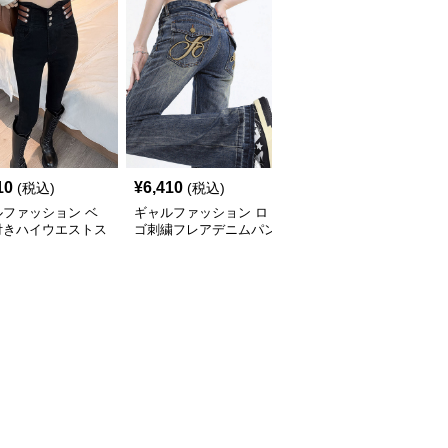
10
¥
6,410
¥
5,510
(税込)
(税込)
(税込)
ルファッション ベ
ギャルファッション ロ
ギャルファッション デ
付きハイウエストス
ゴ刺繍フレアデニムパン
ニムスカパン ハイウエ
ーデニムパンツ美脚
ツ美脚
スト韓国風ミニスカート
ジーンズ