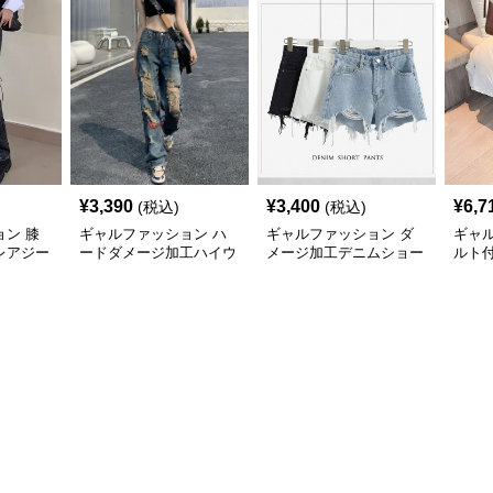
¥
3,390
¥
3,400
¥
6,7
(税込)
(税込)
ン 膝
ギャルファッション ハ
ギャルファッション ダ
ギャ
レアジー
ードダメージ加工ハイウ
メージ加工デニムショー
ルト
エストワイドデニムパン
トパンツ春夏
キニ
ツ ジーンズ