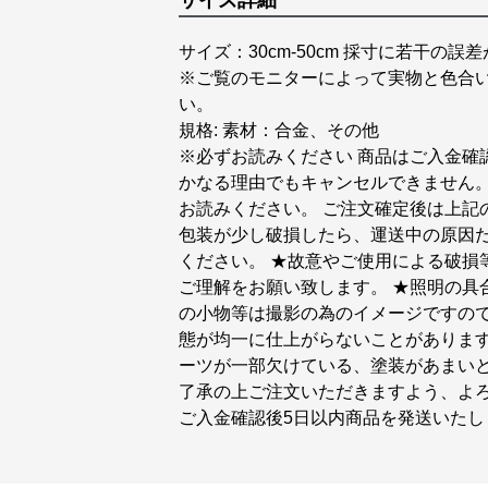
サイズ詳細
サイズ：30cm-50cm 採寸に若干
※ご覧のモニターによって実物と色合
い。
規格: 素材：合金、その他
※必ずお読みください 商品はご入金確
かなる理由でもキャンセルできません。
お読みください。 ご注文確定後は上記
包装が少し破損したら、運送中の原因
ください。 ★故意やご使用による破損
ご理解をお願い致します。 ★照明の具
の小物等は撮影の為のイメージですので
態が均一に仕上がらないことがあります
ーツが一部欠けている、塗装があまいと
了承の上ご注文いただきますよう、よ
ご入金確認後5日以内商品を発送いたし