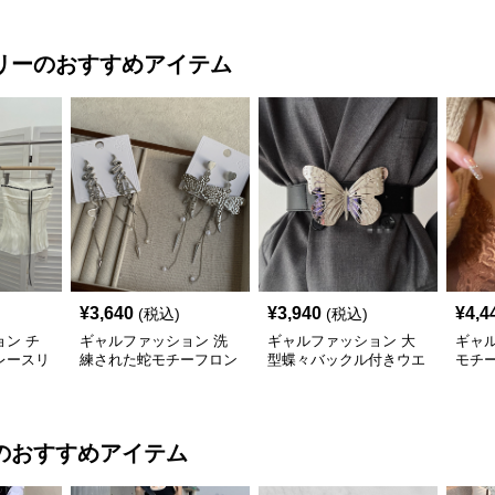
リー
のおすすめアイテム
¥
3,640
¥
3,940
¥
4,4
(税込)
(税込)
ン チ
ギャルファッション 洗
ギャルファッション 大
ギャ
レースリ
練された蛇モチーフロン
型蝶々バックル付きウエ
モチ
入り
グ揺れピアス
ストベルト
ーン 
のおすすめアイテム