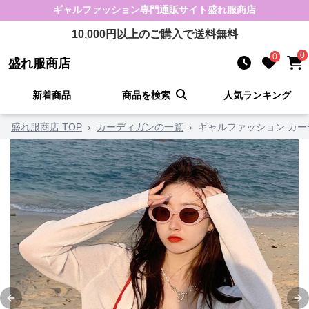
ギャルファッション
専門通販サイト
盛れ服商店
10,000
円以上のご購入で送料無料
0
0
盛れ服商店
新着商品
商品を検索
人気ランキング
盛れ服商店 TOP
›
カーディガンの一覧
›
ギャルファッション カー
Previous slide
Ne