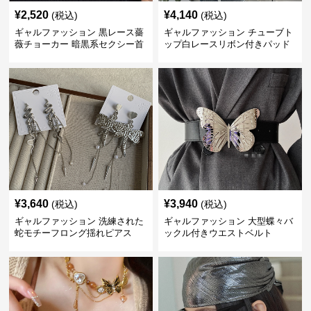
¥
2,520
¥
4,140
(税込)
(税込)
ギャルファッション 黒レース薔
ギャルファッション チューブト
薇チョーカー 暗黒系セクシー首
ップ白レースリボン付きパッド
飾り
入り
¥
3,640
¥
3,940
(税込)
(税込)
ギャルファッション 洗練された
ギャルファッション 大型蝶々バ
蛇モチーフロング揺れピアス
ックル付きウエストベルト