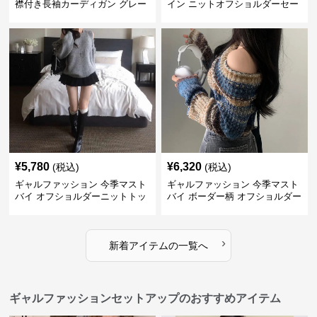
襟付き長袖カーディガン グレー
イン ニットオフショルダーセー
ター
¥
5,780
¥
6,320
(税込)
(税込)
ギャルファッション 今季マスト
ギャルファッション 今季マスト
バイ オフショルダーニットトッ
バイ ボーダー柄 オフショルダー
プス レディース
ニット
›
新着アイテムの一覧へ
ギャルファッションセットアップのおすすめアイテム