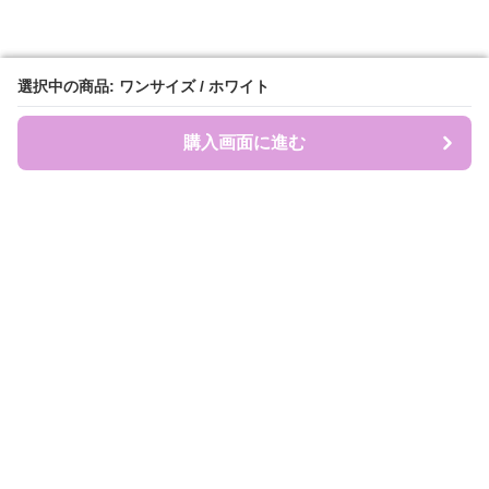
選択中の商品: ワンサイズ / ホワイト
選択中の商品: ワンサイズ / ホワイト
購入画面に進む
購入画面に進む
盛れ服商店
について
会社概要