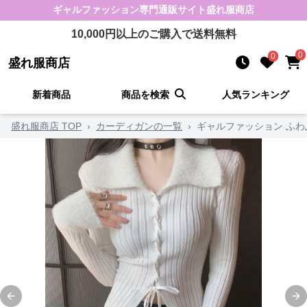
ギャルファッション
専門通販サイト
盛れ服商店
10,000
円以上のご購入で送料無料
0
0
盛れ服商店
新着商品
商品を検索
人気ランキング
盛れ服商店 TOP
›
カーディガンの一覧
›
ギャルファッション ふ
Previous slide
Ne