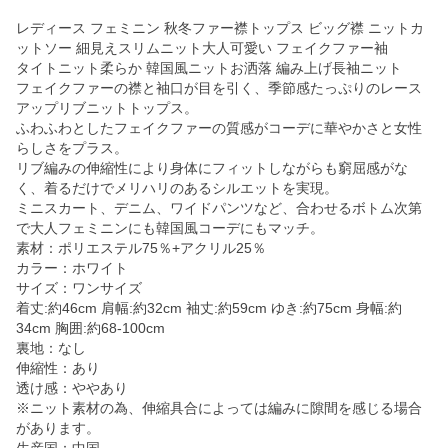
レディース フェミニン 秋冬ファー襟トップス ビッグ襟 ニットカ
ットソー 細見えスリムニット大人可愛い フェイクファー袖
タイトニット柔らか 韓国風ニットお洒落 編み上げ長袖ニット
フェイクファーの襟と袖口が目を引く、季節感たっぷりのレース
アップリブニットトップス。
ふわふわとしたフェイクファーの質感がコーデに華やかさと女性
らしさをプラス。
リブ編みの伸縮性により身体にフィットしながらも窮屈感がな
く、着るだけでメリハリのあるシルエットを実現。
ミニスカート、デニム、ワイドパンツなど、合わせるボトム次第
で大人フェミニンにも韓国風コーデにもマッチ。
素材：ポリエステル75％+アクリル25％
カラー：ホワイト
サイズ：ワンサイズ
着丈:約46cm 肩幅:約32cm 袖丈:約59cm ゆき:約75cm 身幅:約
34cm 胸囲:約68-100cm
裏地：なし
伸縮性：あり
透け感：ややあり
※ニット素材の為、伸縮具合によっては編みに隙間を感じる場合
があります。