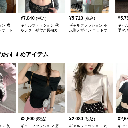
¥
7,040
¥
5,720
¥
5,7
(税込)
(税込)
ン 襟
ギャルファッション 秋
ギャルファッション 不
ギャ
ャザート
冬ファー襟付き長袖カー
規則デザイン ニットオ
季マ
ディガン グレー
フショルダーセーター
ルダ
レデ
のおすすめアイテム
¥
2,800
¥
2,080
¥
2,6
(税込)
(税込)
ン 豹
ギャルファッション 肩
ギャルファッション ね
ギャ