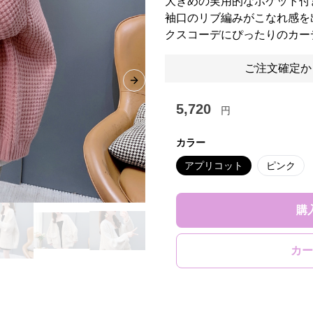
大きめの実用的なポケット付
袖口のリブ編みがこなれ感を
クスコーデにぴったりのカー
ご注文確定か
Next slide
5,720
円
カラー
アプリコット
ピンク
購
カー