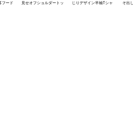
耳フード
見せオフショルダートッ
じりデザイン半袖Tシャ
そ出
アウター
プス半袖夏
ツ ショート丈トップス
地カ