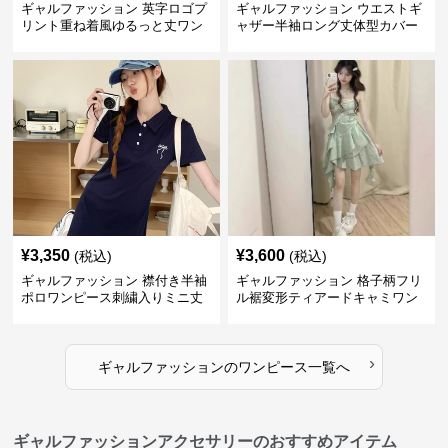
ギャルファッション 英字ロゴプ
ギャルファッション ウエストギ
リント重ね着風ゆるっと丈ワン
ャザー半袖ロング丈体型カバー
ピース
ワンピース
¥
3,350
¥
3,600
(税込)
(税込)
ギャルファッション 襟付き半袖
ギャルファッション 格子柄フリ
ポロワンピース刺繍入りミニ丈
ル裾変形ティアードキャミワン
ピース
›
ギャルファッション
の
ワンピース
一覧へ
ギャルファッションアクセサリーのおすすめアイテム