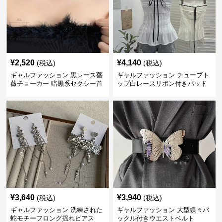
¥
2,520
¥
4,140
(税込)
(税込)
ギャルファッション 黒レース薔
ギャルファッション チューブト
薇チョーカー 暗黒系セクシー首
ップ白レースリボン付きパッド
飾り
入り
¥
3,640
¥
3,940
(税込)
(税込)
ギャルファッション 洗練された
ギャルファッション 大型蝶々バ
蛇モチーフロング揺れピアス
ックル付きウエストベルト