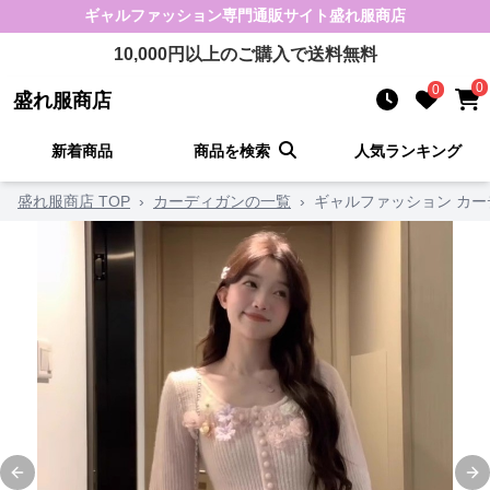
ギャルファッション
専門通販サイト
盛れ服商店
10,000
円以上のご購入で送料無料
0
0
盛れ服商店
新着商品
商品を検索
人気ランキング
盛れ服商店 TOP
›
カーディガンの一覧
›
ギャルファッション カー
Previous slide
Ne