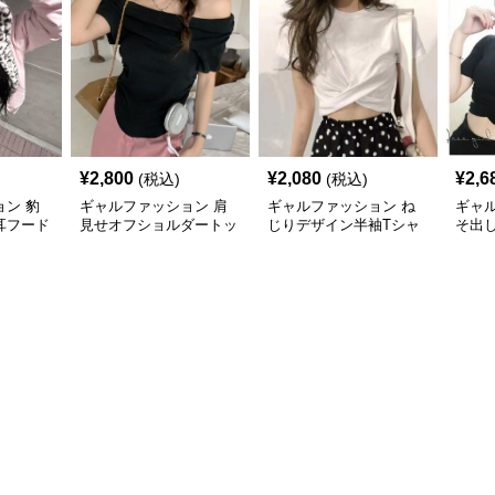
¥
2,800
¥
2,080
¥
2,6
(税込)
(税込)
ン 豹
ギャルファッション 肩
ギャルファッション ね
ギャ
耳フード
見せオフショルダートッ
じりデザイン半袖Tシャ
そ出
アウター
プス半袖夏
ツ ショート丈トップス
地カ