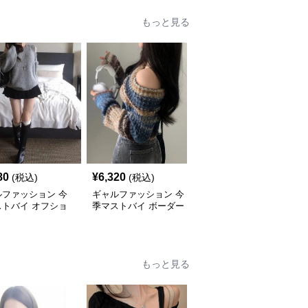
もっと見る
80
¥
6,320
¥
8,720
(税込)
(税込)
(税込)
ルファッション 今
ギャルファッション 今
ギャルファッション 今
ストバイ オフショ
季マストバイ ボーダー
季マストバイ オフショ
ーニットトップス
柄 オフショルダーニッ
ルダーニットセーター
ィース
ト
レディース
もっと見る