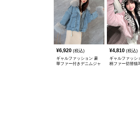
¥
6,920
¥
4,810
(税込)
(税込)
ギャルファッション 豪
ギャルファッショ
華ファー付きデニムジャ
柄ファー切替猫
ケット アウター
付きゆるかわ 