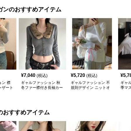
ガン
のおすすめアイテム
¥
7,040
¥
5,720
¥
5,7
(税込)
(税込)
ン 襟
ギャルファッション 秋
ギャルファッション 不
ギャ
ャザート
冬ファー襟付き長袖カー
規則デザイン ニットオ
季マ
ディガン グレー
フショルダーセーター
ルダ
レデ
のおすすめアイテム