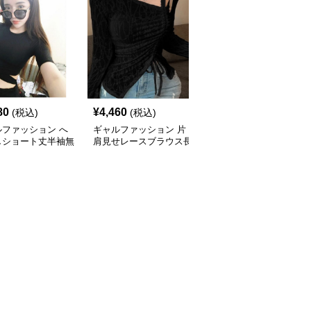
80
¥
4,460
¥
6,040
(税込)
(税込)
(税込)
ルファッション へ
ギャルファッション 片
ギャルファッション フ
しショート丈半袖無
肩見せレースブラウス長
ァー切替タイトミニスカ
ットソー
袖ギャザーデザイン
ート