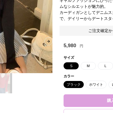
ギャルファッションにぴった
ムなシルエットが魅力的。
カーディガンとしてデニムス
で、デイリーからデートスタ
ご注文確定か
Next slide
5,980
円
サイズ
S
M
L
カラー
ブラック
ホワイト
購