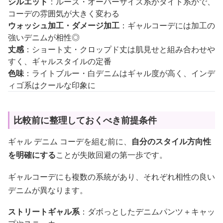
シルエット
：ルーズ・オーバーサイズ系かタイト系かで、
コーデの雰囲気が大きく変わる
ウォッシュ加工・ダメージ加工
：ギャルコーデには加工の
強いデニムが相性◎
丈感
：ショート丈・クロップド丈は肌見せと組み合わせや
すく、ギャルスタイルの定番
色味
：ライトブルー・白デニムはギャル度が高く、インデ
ィゴ系はクールな印象に
比較前に整理しておくべき前提条件
ギャル デニム コーデを組む前に、
自分のスタイル方向性
を明確にする
ことが失敗回避の第一歩です。
ギャルコーデにも複数の系統があり、それぞれ相性の良い
デニムが異なります。
ストリートギャル系
：ダボっとしたデニムパンツ＋キャッ