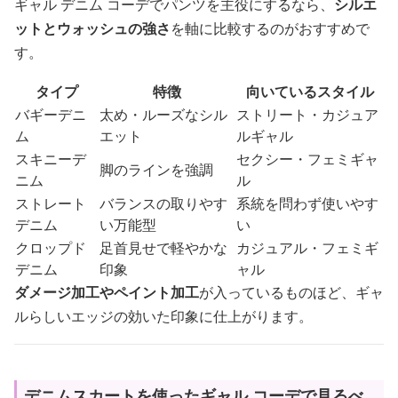
ギャル デニム コーデでパンツを主役にするなら、
シルエ
ットとウォッシュの強さ
を軸に比較するのがおすすめで
す。
タイプ
特徴
向いているスタイル
バギーデニ
太め・ルーズなシル
ストリート・カジュア
ム
エット
ルギャル
スキニーデ
セクシー・フェミギャ
脚のラインを強調
ニム
ル
ストレート
バランスの取りやす
系統を問わず使いやす
デニム
い万能型
い
クロップド
足首見せで軽やかな
カジュアル・フェミギ
デニム
印象
ャル
ダメージ加工やペイント加工
が入っているものほど、ギャ
ルらしいエッジの効いた印象に仕上がります。
デニムスカートを使ったギャル コーデで見るべ