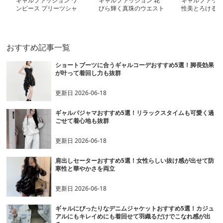
ギャルファッション ワ
ギャルファッション 花
ギャルファッシ
ンピース プリーツシャ
びら輝く真珠のウエスト
性美とろける細
ツ風ベルト付きミニワン
ベルト
ピース
おすすめ記事一覧
ショートブーツに合うギャルコーデおすすめ5選！脚長効果
が叶って着回し力も抜群
更新日
2026-06-18
ギャルパジャマおすすめ5選！リラックスタイムも可愛く過
ごせて着心地も抜群
更新日
2026-06-18
肩出しセーターおすすめ5選！女性らしい抜け感が出せて防
寒性と華やかさを両立
更新日
2026-06-18
ギャルにぴったりなデニムジャケットおすすめ5選！カジュ
アルにもキレイめにも着回せて羽織るだけでこなれ感が出