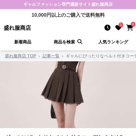
ギャルファッション
専門通販サイト
盛れ服商店
10,000
円以上のご購入で送料無料
0
0
盛れ服商店
新着商品
商品を検索
人気ランキング
盛れ服商店 TOP
›
記事一覧
›
ギャルにぴったりなベルト付きコー