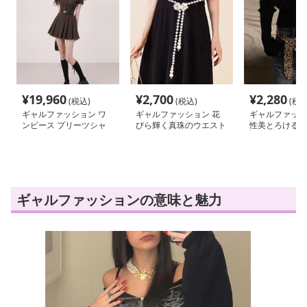
¥
19,960
¥
2,700
¥
2,280
(税込)
(税込)
(税込
ギャルファッション ワ
ギャルファッション 花
ギャルファッシ
ンピース プリーツシャ
びら輝く真珠のウエスト
性美とろける細
ツ風ベルト付きミニワン
ベルト
ピース
ギャルファッションの意味と魅力