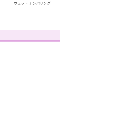
ウェット ナンバリング
肩だしスポーティスウェ
ット