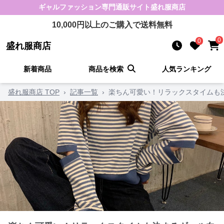
ギャルファッション
専門通販サイト
盛れ服商店
10,000
円以上のご購入で送料無料
0
0
盛れ服商店
新着商品
商品を検索
人気ランキング
盛れ服商店 TOP
›
記事一覧
›
楽ちん可愛い！リラックスタイムも