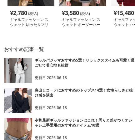
¥
2,780
¥
3,580
¥
15,480
(税込)
(税込)
(税
ギャルファッション ス
ギャルファッション ス
ギャルファッシ
ウェット ゆったりマリ
ウェット ボーダーハー
ウェット ハー
ン風ボーダースウェット
フジップゆったりパーカ
ゆるだぼスウェ
ー
おすすめ記事一覧
ギャルパジャマおすすめ5選！リラックスタイムも可愛く過
ごせて着心地も抜群
更新日
2026-06-18
肩出しコーデにおすすめのトップス14選！女性らしさと抜
け感を演出
更新日
2026-06-18
令和最新ギャルファッションはこれ！周りと差がつくオシ
ャレ上手愛用のおすすめアイテム10選
更新日
2026-06-18