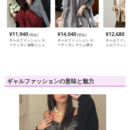
¥
11,940
¥
14,040
¥
12,680
(税込)
(税込)
(税
ギャルファッション カ
ギャルファッション カ
ギャルファッシ
ーディガン 縁取りニュ
ーディガン デニム襟オ
ャルファッショ
アンス細編みカーディガ
ーバーサイズニットカー
もこショートブ
ン
ディガン
ギャルファッションの意味と魅力