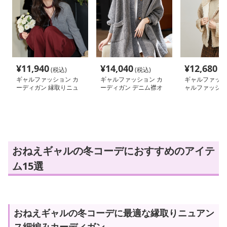
¥
11,940
¥
14,040
¥
12,680
(税込)
(税込)
(税
ギャルファッション カ
ギャルファッション カ
ギャルファッシ
ーディガン 縁取りニュ
ーディガン デニム襟オ
ャルファッショ
アンス細編みカーディガ
ーバーサイズニットカー
もこショートブ
ン
ディガン
おねえギャルの冬コーデにおすすめのアイテ
ム15選
おねえギャルの冬コーデに最適な縁取りニュアン
ス細編みカーディガン