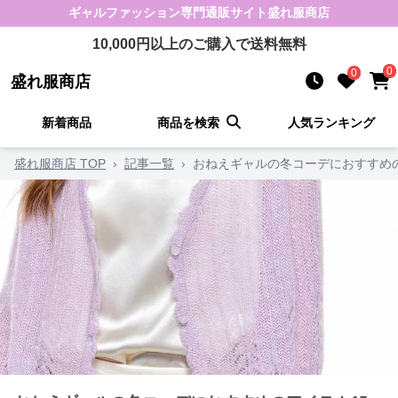
ギャルファッション
専門通販サイト
盛れ服商店
10,000
円以上のご購入で送料無料
0
0
盛れ服商店
新着商品
商品を検索
人気ランキング
盛れ服商店 TOP
›
記事一覧
›
おねえギャルの冬コーデにおすすめ