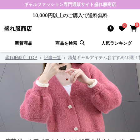
ギャルファッション
専門通販サイト
盛れ服商店
10,000
円以上のご購入で送料無料
0
0
盛れ服商店
新着商品
商品を検索
人気ランキング
盛れ服商店 TOP
›
記事一覧
›
清楚ギャルアイテムおすすめ10選