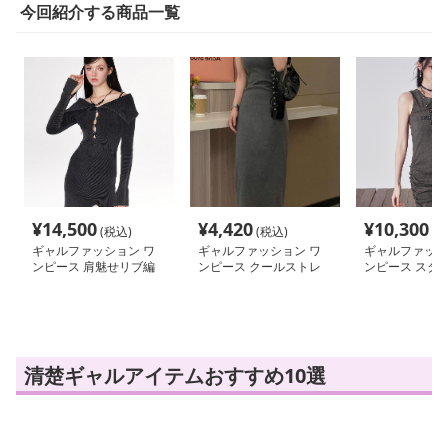
今回紹介する商品一覧
¥
14,500
¥
4,420
¥
10,300
(税込)
(税込)
(税
ギャルファッション ワ
ギャルファッション ワ
ギャルファッシ
ンピース 肩魅せリブ編
ンピース クールストレ
ンピース スタ
みセクシーワンピース
ッチタンクマキシワンピ
紐調節タイトワ
ース
清楚ギャルアイテムおすすめ10選