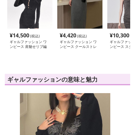
¥
14,500
¥
4,420
¥
10,300
(税込)
(税込)
(税
ギャルファッション ワ
ギャルファッション ワ
ギャルファッシ
ンピース 肩魅せリブ編
ンピース クールストレ
ンピース スタ
みセクシーワンピース
ッチタンクマキシワンピ
紐調節タイトワ
ース
ギャルファッションの意味と魅力