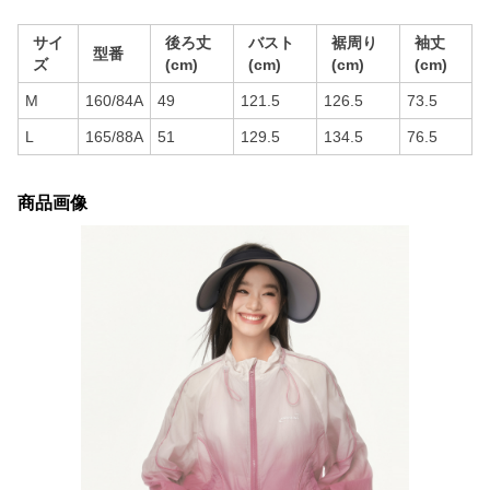
サイ
後ろ丈
バスト
裾周り
袖丈
型番
ズ
(cm)
(cm)
(cm)
(cm)
M
160/84A
49
121.5
126.5
73.5
L
165/88A
51
129.5
134.5
76.5
商品画像