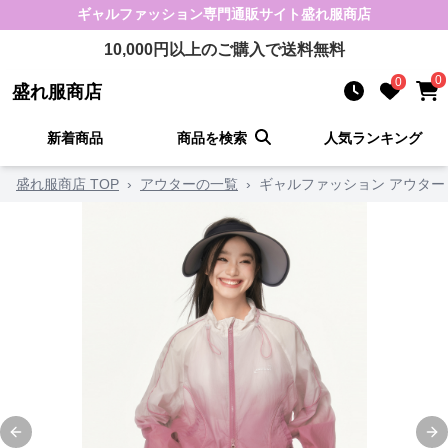
ギャルファッション
専門通販サイト
盛れ服商店
10,000
円以上のご購入で送料無料
0
0
盛れ服商店
新着商品
商品を検索
人気ランキング
盛れ服商店 TOP
›
アウターの一覧
›
ギャルファッション アウター
Previous slide
Ne