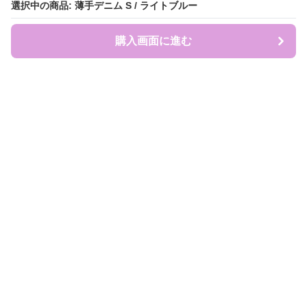
選択中の商品: 薄手デニム S / ライトブルー
選択中の商品: 薄手デニム S / ライトブルー
購入画面に進む
購入画面に進む
盛れ服商店
について
会社概要
利用規約