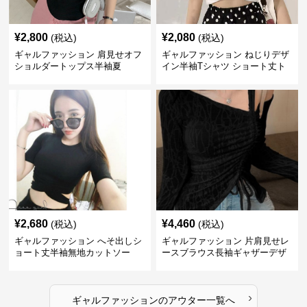
¥
2,800
¥
2,080
(税込)
(税込)
ギャルファッション 肩見せオフ
ギャルファッション ねじりデザ
ショルダートップス半袖夏
イン半袖Tシャツ ショート丈ト
ップス
¥
2,680
¥
4,460
(税込)
(税込)
ギャルファッション へそ出しシ
ギャルファッション 片肩見せレ
ョート丈半袖無地カットソー
ースブラウス長袖ギャザーデザ
イン
›
ギャルファッション
の
アウター
一覧へ