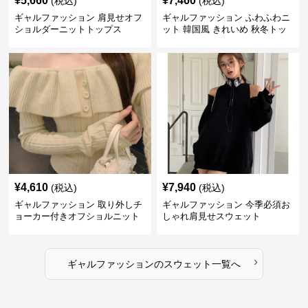
¥
5,660
¥
7,460
(税込)
(税込)
ギャルファッション 肩見せオフ
ギャルファッション ふわふわニ
ショルダーニットトップス
ット 韓国風 きれいめ 秋冬トッ
プス
¥
4,610
¥
7,940
(税込)
(税込)
ギャルファッション 取り外しチ
ギャルファッション 今季必須お
ョーカー付きオフショルニット
しゃれ肩見せスウェット
›
ギャルファッション
の
スウェット
一覧へ