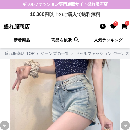
ギャルファッション
専門通販サイト
盛れ服商店
10,000
円以上のご購入で送料無料
0
0
盛れ服商店
新着商品
商品を検索
人気ランキング
盛れ服商店 TOP
›
ジーンズの一覧
›
ギャルファッション ジーンズ
Previous slide
Ne