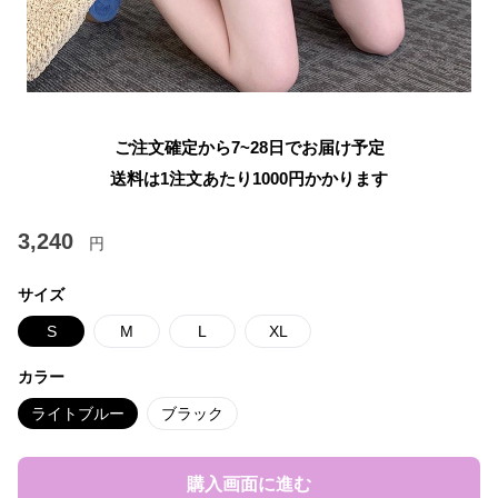
ご注文確定から7~28日でお届け予定
送料は1注文あたり
1000
円かかります
3,240
円
サイズ
S
M
L
XL
カラー
ライトブルー
ブラック
購入画面に進む