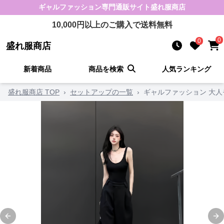
ギャルファッション
専門通販サイト
盛れ服商店
10,000
円以上のご購入で送料無料
0
0
盛れ服商店
新着商品
商品を検索
人気ランキング
盛れ服商店 TOP
›
セットアップの一覧
›
ギャルファッション 大
Previous slide
Ne