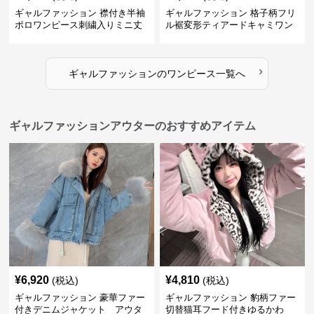
ギャルファッション 襟付き半袖
ギャルファッション 格子柄フリ
ポロワンピース刺繍入りミニ丈
ル裾変形ティアードキャミワン
ピース
›
ギャルファッション
の
ワンピース
一覧へ
ギャルファッションアウターのおすすめアイテム
¥
6,920
¥
4,810
(税込)
(税込)
ギャルファッション 豪華ファー
ギャルファッション 豹柄ファー
付きデニムジャケット アウタ
切替猫耳フード付きゆるかわ