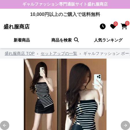
ギャルファッション
専門通販サイト
盛れ服商店
10,000
円以上のご購入で送料無料
0
0
盛れ服商店
新着商品
商品を検索
人気ランキング
盛れ服商店 TOP
›
セットアップの一覧
›
ギャルファッション ボ
Previous slide
Ne