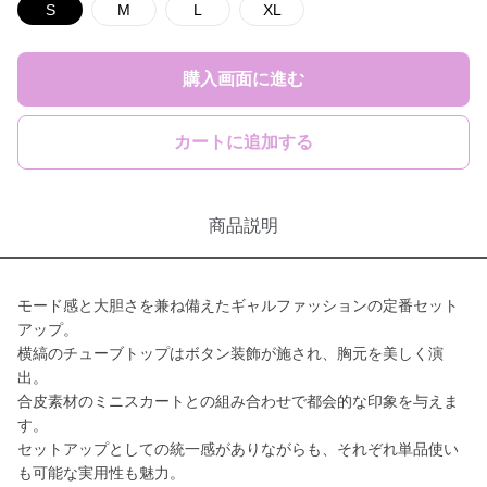
S
M
L
XL
購入画面に進む
カートに追加する
商品説明
モード感と大胆さを兼ね備えたギャルファッションの定番セット
アップ。
横縞のチューブトップはボタン装飾が施され、胸元を美しく演
出。
合皮素材のミニスカートとの組み合わせで都会的な印象を与えま
す。
セットアップとしての統一感がありながらも、それぞれ単品使い
も可能な実用性も魅力。