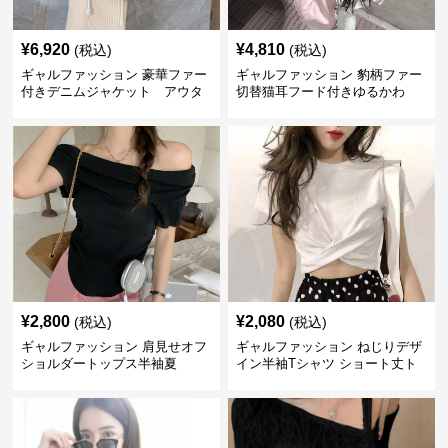
¥
6,920
¥
4,810
(税込)
(税込)
ギャルファッション 豪華ファー
ギャルファッション 豹柄ファー
付きデニムジャケット アウタ
切替猫耳フード付きゆるかわ
ー
アウター
¥
2,800
¥
2,080
(税込)
(税込)
ギャルファッション 肩見せオフ
ギャルファッション ねじりデザ
ショルダートップス半袖夏
イン半袖Tシャツ ショート丈ト
ップス