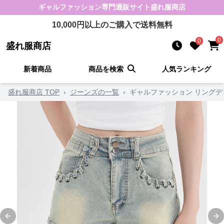
ギャルファッション
専門通販サイト
盛れ服商店
10,000
円以上のご購入で送料無料
0
0
盛れ服商店
新着商品
商品を検索
人気ランキング
盛れ服商店 TOP
›
ジーンズの一覧
›
ギャルファッション リング
Previous slide
Ne