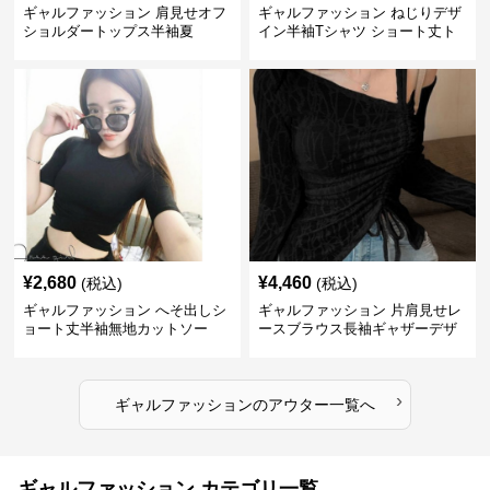
ギャルファッション 肩見せオフ
ギャルファッション ねじりデザ
ショルダートップス半袖夏
イン半袖Tシャツ ショート丈ト
ップス
¥
2,680
¥
4,460
(税込)
(税込)
ギャルファッション へそ出しシ
ギャルファッション 片肩見せレ
ョート丈半袖無地カットソー
ースブラウス長袖ギャザーデザ
イン
›
ギャルファッション
の
アウター
一覧へ
ギャルファッション カテゴリ一覧