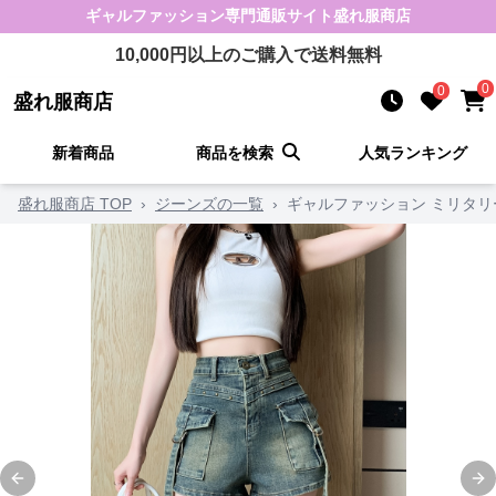
ギャルファッション
専門通販サイト
盛れ服商店
10,000
円以上のご購入で送料無料
0
0
盛れ服商店
新着商品
商品を検索
人気ランキング
盛れ服商店 TOP
›
ジーンズの一覧
›
ギャルファッション ミリタ
Previous slide
Ne