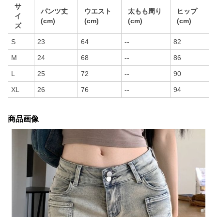
サ
パンツ丈
ウエスト
太もも周り
ヒップ
イ
(cm)
(cm)
(cm)
(cm)
ズ
S
23
64
--
82
M
24
68
--
86
L
25
72
--
90
XL
26
76
--
94
商品画像