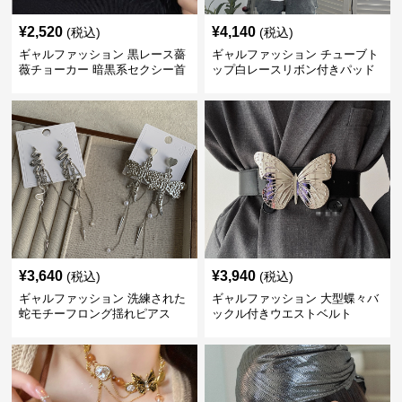
¥
2,520
¥
4,140
(税込)
(税込)
ギャルファッション 黒レース薔
ギャルファッション チューブト
薇チョーカー 暗黒系セクシー首
ップ白レースリボン付きパッド
飾り
入り
¥
3,640
¥
3,940
(税込)
(税込)
ギャルファッション 洗練された
ギャルファッション 大型蝶々バ
蛇モチーフロング揺れピアス
ックル付きウエストベルト