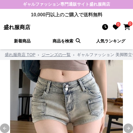
ギャルファッション
専門通販サイト
盛れ服商店
10,000
円以上のご購入で送料無料
0
0
盛れ服商店
新着商品
商品を検索
人気ランキング
盛れ服商店 TOP
›
ジーンズの一覧
›
ギャルファッション 美脚際
Previous slide
Ne