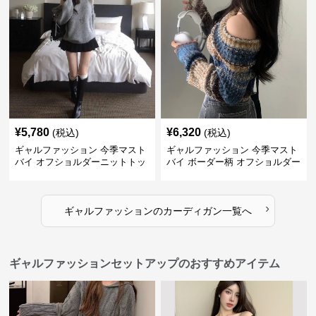
¥
5,780
¥
6,320
(税込)
(税込)
ギャルファッション 今季マスト
ギャルファッション 今季マスト
バイ オフショルダーニットトッ
バイ ボーダー柄 オフショルダー
プス レディース
ニット
›
ギャルファッション
の
カーディガン
一覧へ
ギャルファッションセットアップのおすすめアイテム