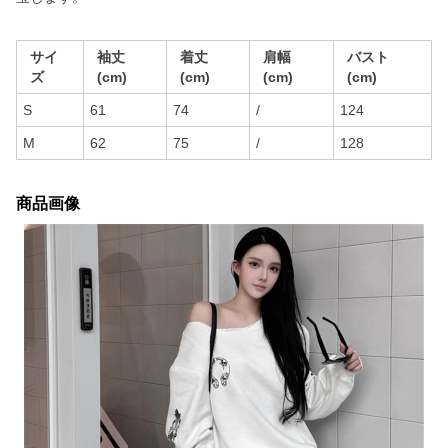
サイ
袖丈
着丈
肩幅
バスト
ズ
(cm)
(cm)
(cm)
(cm)
S
61
74
/
124
M
62
75
/
128
商品画像