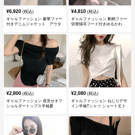
¥
6,920
¥
4,810
(税込)
(税込)
ギャルファッション 豪華ファー
ギャルファッション 豹柄ファー
付きデニムジャケット アウタ
切替猫耳フード付きゆるかわ
ー
アウター
¥
2,800
¥
2,080
(税込)
(税込)
ギャルファッション 肩見せオフ
ギャルファッション ねじりデザ
ショルダートップス半袖夏
イン半袖Tシャツ ショート丈ト
ップス