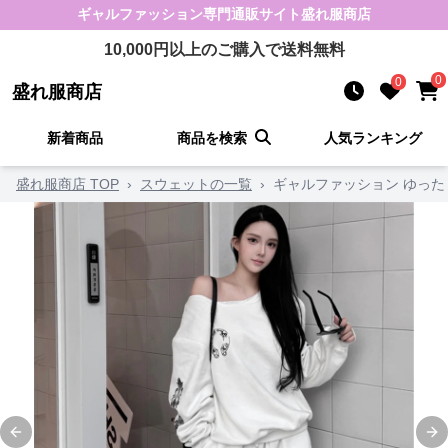
ギャルファッション
専門通販サイト
盛れ服商店
10,000
円以上のご購入で送料無料
0
0
盛れ服商店
新着商品
商品を検索
人気ランキング
盛れ服商店 TOP
›
スウェットの一覧
›
ギャルファッション ゆっ
Previous slide
Ne