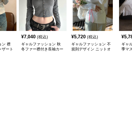
¥
7,040
¥
5,720
¥
5,7
(税込)
(税込)
ン 襟
ギャルファッション 秋
ギャルファッション 不
ギャ
ャザート
冬ファー襟付き長袖カー
規則デザイン ニットオ
季マ
ディガン グレー
フショルダーセーター
ルダ
レデ