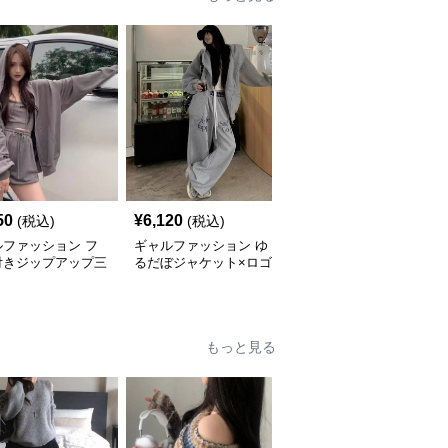
50
¥
6,120
¥
2,920
(税込)
(税込)
(税込)
ルファッション フ
ギャルファッション ゆ
ギャルファッション 袖
付きジップアップ三
るだぼジャケット×ロゴ
ラインビッグシルエット
ット
入りワイドパンツセット
上下セットアップ
アップ
もっと見る