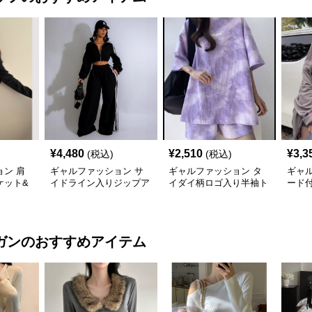
¥
4,480
¥
2,510
¥
3,3
(税込)
(税込)
ン 肩
ギャルファッション サ
ギャルファッション タ
ギャ
ケット&
イドライン入りジップア
イダイ柄ロゴ入り半袖ト
ード
ットアッ
ップジャージセットアッ
ップスショートパンツ上
点セ
プ
下セット
ガン
のおすすめアイテム