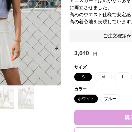
ミニスカートは広がりのある
に両立させました。
高めのウエスト仕様で安定感
高の着心地を実現しています
ご注文確定か
Next slide
3,640
円
サイズ
S
M
L
カラー
ホワイト
ブルー
購