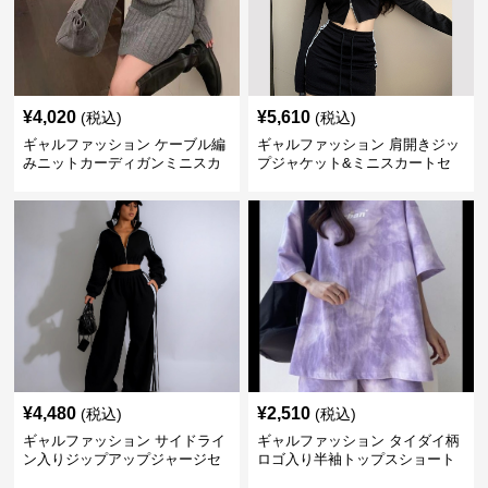
¥
4,020
¥
5,610
(税込)
(税込)
ギャルファッション ケーブル編
ギャルファッション 肩開きジッ
みニットカーディガンミニスカ
プジャケット&ミニスカートセ
ートセットアップ
ットアップ
¥
4,480
¥
2,510
(税込)
(税込)
ギャルファッション サイドライ
ギャルファッション タイダイ柄
ン入りジップアップジャージセ
ロゴ入り半袖トップスショート
ットアップ
パンツ上下セット