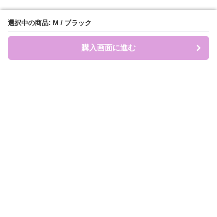
選択中の商品: M / ブラック
選択中の商品: M / ブラック
購入画面に進む
購入画面に進む
盛れ服商店
について
会社概要