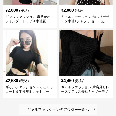
¥
2,800
¥
2,080
(税込)
(税込)
ギャルファッション 肩見せオフ
ギャルファッション ねじりデザ
ショルダートップス半袖夏
イン半袖Tシャツ ショート丈ト
ップス
¥
2,680
¥
4,460
(税込)
(税込)
ギャルファッション へそ出しシ
ギャルファッション 片肩見せレ
ョート丈半袖無地カットソー
ースブラウス長袖ギャザーデザ
イン
›
ギャルファッション
の
アウター
一覧へ