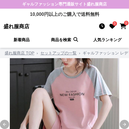
ギャルファッション
専門通販サイト
盛れ服商店
10,000
円以上のご購入で送料無料
0
0
盛れ服商店
新着商品
商品を検索
人気ランキング
盛れ服商店 TOP
›
セットアップの一覧
›
ギャルファッション レ
Previous slide
Ne