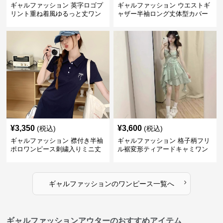
ギャルファッション 英字ロゴプ
ギャルファッション ウエストギ
リント重ね着風ゆるっと丈ワン
ャザー半袖ロング丈体型カバー
ピース
ワンピース
¥
3,350
¥
3,600
(税込)
(税込)
ギャルファッション 襟付き半袖
ギャルファッション 格子柄フリ
ポロワンピース刺繍入りミニ丈
ル裾変形ティアードキャミワン
ピース
›
ギャルファッション
の
ワンピース
一覧へ
ギャルファッションアウターのおすすめアイテム