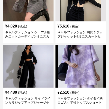
¥
4,020
¥
5,610
(税込)
(税込)
ギャルファッション ケーブル編
ギャルファッション 肩開きジッ
みニットカーディガンミニスカ
プジャケット&ミニスカートセ
ートセットアップ
ットアップ
¥
4,480
¥
2,510
(税込)
(税込)
ギャルファッション サイドライ
ギャルファッション タイダイ柄
ン入りジップアップジャージセ
ロゴ入り半袖トップスショート
ットアップ
パンツ上下セット