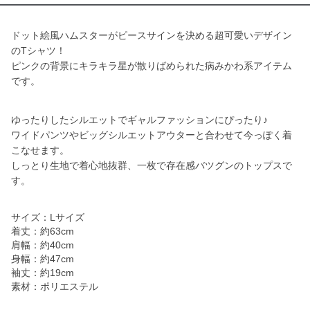
ドット絵風ハムスターがピースサインを決める超可愛いデザイン
のTシャツ！
ピンクの背景にキラキラ星が散りばめられた病みかわ系アイテム
です。
ゆったりしたシルエットでギャルファッションにぴったり♪
ワイドパンツやビッグシルエットアウターと合わせて今っぽく着
こなせます。
しっとり生地で着心地抜群、一枚で存在感バツグンのトップスで
す。
サイズ：Lサイズ
着丈：約63cm
肩幅：約40cm
身幅：約47cm
袖丈：約19cm
素材：ポリエステル