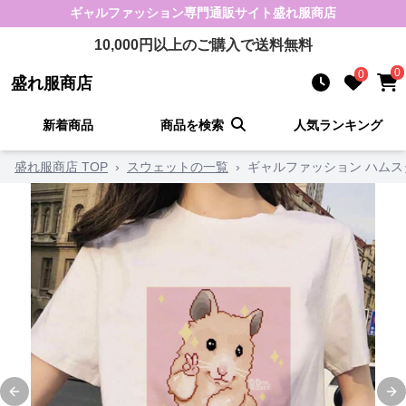
ギャルファッション
専門通販サイト
盛れ服商店
10,000
円以上のご購入で送料無料
0
0
盛れ服商店
新着商品
商品を検索
人気ランキング
盛れ服商店 TOP
›
スウェットの一覧
›
ギャルファッション ハム
Previous slide
Ne