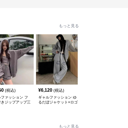
もっと見る
50
¥
6,120
¥
2,920
(税込)
(税込)
(税込)
ルファッション フ
ギャルファッション ゆ
ギャルファッション 袖
付きジップアップ三
るだぼジャケット×ロゴ
ラインビッグシルエット
ット
入りワイドパンツセット
上下セットアップ
アップ
もっと見る