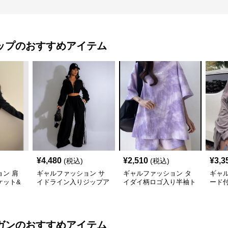
ップ
のおすすめアイテム
¥
4,480
¥
2,510
¥
3,3
(税込)
(税込)
ン 肩
ギャルファッション サ
ギャルファッション タ
ギャ
ケット&
イドライン入りジップア
イダイ柄ロゴ入り半袖ト
ード
ットアッ
ップジャージセットアッ
ップスショートパンツ上
点セ
プ
下セット
ガン
のおすすめアイテム