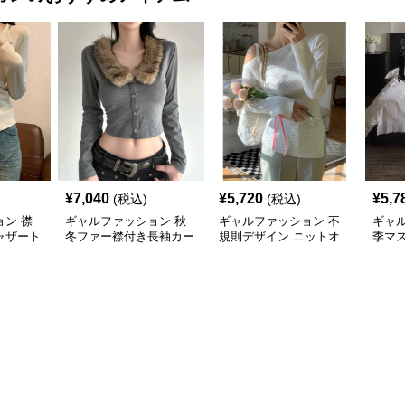
¥
7,040
¥
5,720
¥
5,7
(税込)
(税込)
ン 襟
ギャルファッション 秋
ギャルファッション 不
ギャ
ャザート
冬ファー襟付き長袖カー
規則デザイン ニットオ
季マ
ディガン グレー
フショルダーセーター
ルダ
レデ