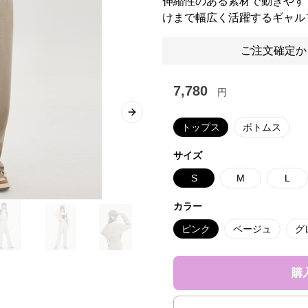
伸縮性のある素材で動きやす
けまで幅広く活躍するギャル
ご注文確定か
7,780
円
Next slide
トップス
ボトムス
サイズ
S
M
L
カラー
ピンク
ベージュ
グ
購