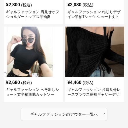
¥
2,800
¥
2,080
(税込)
(税込)
ギャルファッション 肩見せオフ
ギャルファッション ねじりデザ
ショルダートップス半袖夏
イン半袖Tシャツ ショート丈ト
ップス
¥
2,680
¥
4,460
(税込)
(税込)
ギャルファッション へそ出しシ
ギャルファッション 片肩見せレ
ョート丈半袖無地カットソー
ースブラウス長袖ギャザーデザ
イン
›
ギャルファッション
の
アウター
一覧へ