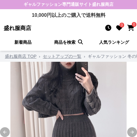
ギャルファッション
専門通販サイト
盛れ服商店
10,000
円以上のご購入で送料無料
0
0
盛れ服商店
新着商品
商品を検索
人気ランキング
盛れ服商店 TOP
›
セットアップの一覧
›
ギャルファッション 冬
Previous slide
Ne