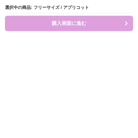
選択中の商品: フリーサイズ / アプリコット
選択中の商品: フリーサイズ / アプリコット
購入画面に進む
購入画面に進む
盛れ服商店
について
会社概要
利用規約