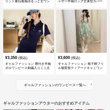
リント重ね着風ゆるっと丈ワン
ャザー半袖ロング丈体型カバー
ピース
ワンピース
¥
3,350
¥
3,600
(税込)
(税込)
ギャルファッション 襟付き半袖
ギャルファッション 格子柄フリ
ポロワンピース刺繍入りミニ丈
ル裾変形ティアードキャミワン
ピース
›
ギャルファッション
の
ワンピース
一覧へ
ギャルファッションアウターのおすすめアイテム