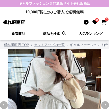
ギャルファッション
専門通販サイト
盛れ服商店
10,000
円以上のご購入で送料無料
0
0
盛れ服商店
新着商品
商品を検索
人気ランキング
盛れ服商店 TOP
›
セットアップの一覧
›
ギャルファッション 袖
Previous slide
Ne