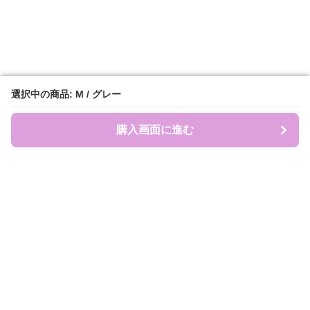
選択中の商品: M / グレー
選択中の商品: M / グレー
購入画面に進む
購入画面に進む
盛れ服商店
について