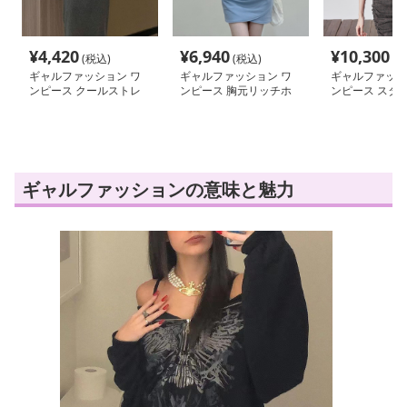
¥
4,420
¥
6,940
¥
10,300
(税込)
(税込)
(税
ギャルファッション ワ
ギャルファッション ワ
ギャルファッシ
ンピース クールストレ
ンピース 胸元リッチホ
ンピース スタ
ッチタンクマキシワンピ
ルターネックワンピース
紐調節タイトワ
ース
ギャルファッションの意味と魅力