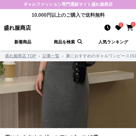
ギャルファッション
専門通販サイト
盛れ服商店
10,000
円以上のご購入で送料無料
0
0
盛れ服商店
新着商品
商品を検索
人気ランキング
盛れ服商店 TOP
›
記事一覧
›
夏におすすめのギャルワンピース15