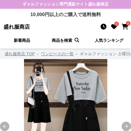
ギャルファッション
専門通販サイト
盛れ服商店
10,000
円以上のご購入で送料無料
0
0
盛れ服商店
新着商品
商品を検索
人気ランキング
盛れ服商店 TOP
›
ワンピースの一覧
›
ギャルファッション 土曜日
Previous slide
Ne