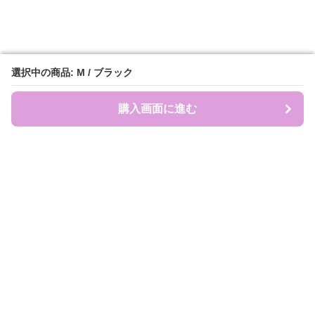
選択中の商品: M / ブラック
選択中の商品: M / ブラック
購入画面に進む
購入画面に進む
盛れ服商店
について