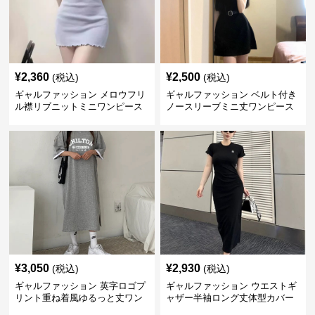
¥
2,360
¥
2,500
(税込)
(税込)
ギャルファッション メロウフリ
ギャルファッション ベルト付き
ル襟リブニットミニワンピース
ノースリーブミニ丈ワンピース
¥
3,050
¥
2,930
(税込)
(税込)
ギャルファッション 英字ロゴプ
ギャルファッション ウエストギ
リント重ね着風ゆるっと丈ワン
ャザー半袖ロング丈体型カバー
ピース
ワンピース