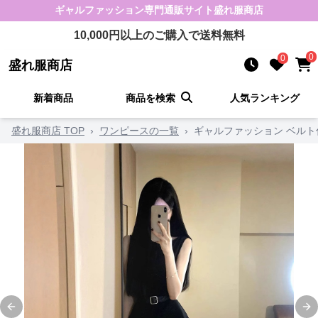
ギャルファッション
専門通販サイト
盛れ服商店
10,000
円以上のご購入で送料無料
0
0
盛れ服商店
新着商品
商品を検索
人気ランキング
盛れ服商店 TOP
›
ワンピースの一覧
›
ギャルファッション ベル
Previous slide
Ne