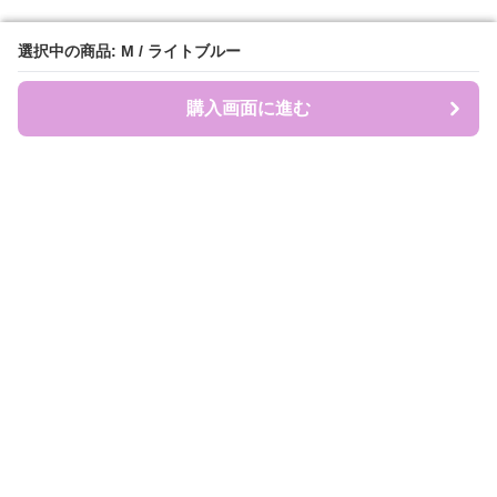
選択中の商品: M / ライトブルー
選択中の商品: M / ライトブルー
購入画面に進む
購入画面に進む
盛れ服商店
について
会社概要