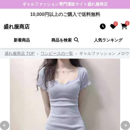
ギャルファッション
専門通販サイト
盛れ服商店
10,000
円以上のご購入で送料無料
0
0
盛れ服商店
新着商品
商品を検索
人気ランキング
盛れ服商店 TOP
›
ワンピースの一覧
›
ギャルファッション メロ
Previous slide
Ne