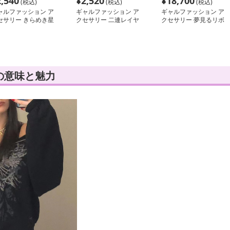
2,540
¥
2,520
¥
18,700
(税込)
(税込)
(税込)
ャルファッション ア
ギャルファッション ア
ギャルファッション ア
セサリー きらめき星
クセサリー 二連レイヤ
クセサリー 夢見るリボ
ドロップピアス
ードウエストチェーン
ンしずくピアス
の意味と魅力