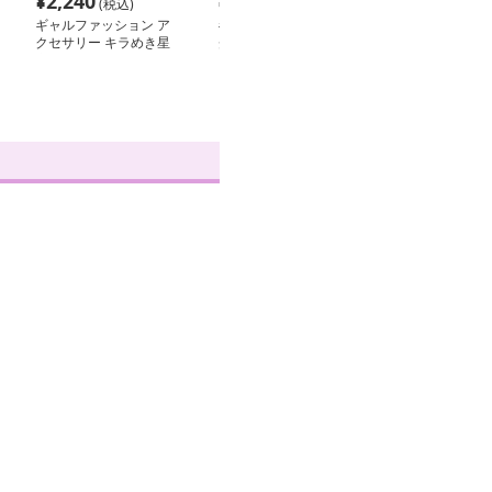
¥
2,240
¥
3,160
¥
2,360
(税込)
(税込)
(税込
ギャルファッション ア
ギャルファッション ア
ギャルファッシ
クセサリー キラめき星
クセサリー 乙女真珠の
クセサリー 星
空ピアス＆ネックレスセ
チョーカーネックレス
矢印チェーンネ
ット