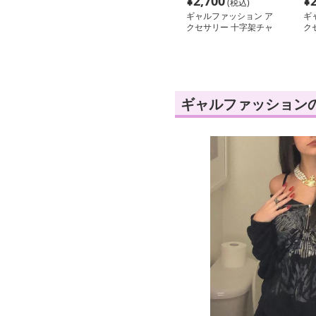
¥
2,700
¥
(税込)
ギャルファッション ア
ギ
クセサリー 十字架チャ
ク
ーム首輪
の
ギャルファッション