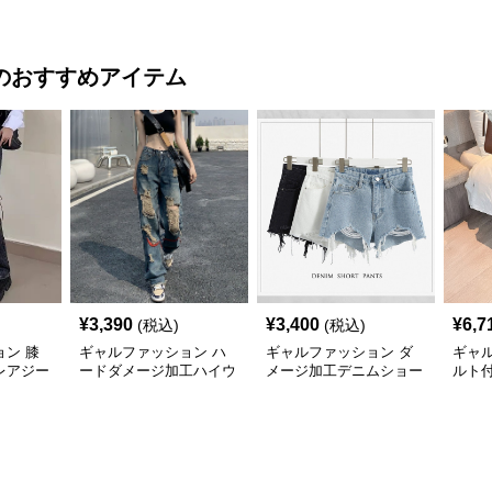
入り
グ揺れピアス
ストベルト
ーン 
のおすすめアイテム
¥
3,390
¥
3,400
¥
6,7
(税込)
(税込)
ン 膝
ギャルファッション ハ
ギャルファッション ダ
ギャ
レアジー
ードダメージ加工ハイウ
メージ加工デニムショー
ルト
エストワイドデニムパン
トパンツ春夏
キニ
ツ ジーンズ