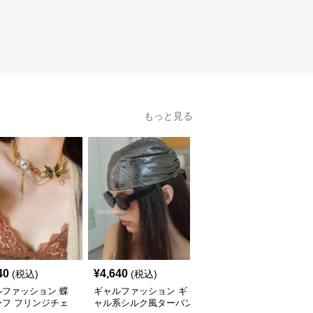
もっと見る
40
¥
4,640
¥
3,870
(税込)
(税込)
(税込)
ルファッション 蝶
ギャルファッション ギ
ギャルファッション 十
ーフ フリンジチェ
ャル系シルク風ターバン
字架デザイン チューブ