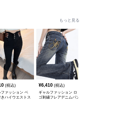
ネックレス
多機能ヘアバンド
トップ レディース
もっと見る
10
¥
6,410
¥
5,510
(税込)
(税込)
(税込)
ルファッション ベ
ギャルファッション ロ
ギャルファッション デ
付きハイウエストス
ゴ刺繍フレアデニムパン
ニムスカパン ハイウエ
ーデニムパンツ美脚
ツ美脚
スト韓国風ミニスカート
ジーンズ