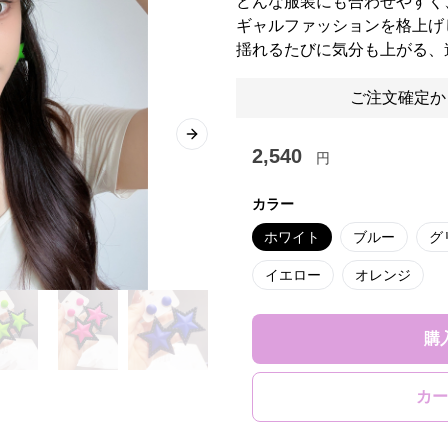
どんな服装にも合わせやすく
ギャルファッションを格上げ
揺れるたびに気分も上がる、
ご注文確定か
Next slide
2,540
円
カラー
ホワイト
ブルー
グ
イエロー
オレンジ
購
カー