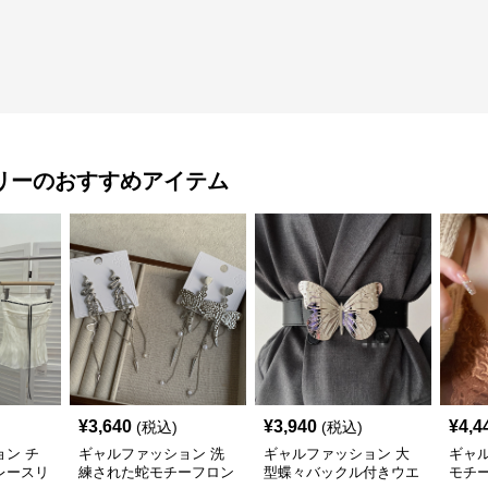
リー
のおすすめアイテム
¥
3,640
¥
3,940
¥
4,4
(税込)
(税込)
ン チ
ギャルファッション 洗
ギャルファッション 大
ギャ
レースリ
練された蛇モチーフロン
型蝶々バックル付きウエ
モチ