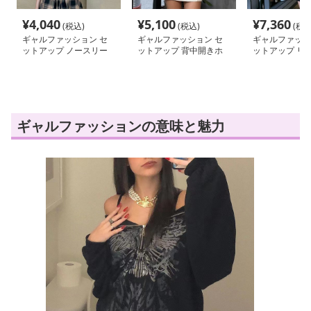
¥
4,040
¥
5,100
¥
7,360
(税込)
(税込)
(税込
ギャルファッション セ
ギャルファッション セ
ギャルファッシ
ットアップ ノースリー
ットアップ 背中開きホ
ットアップ リ
ブ＆チェックスカートセ
ルターベスト スカート
ーフ ショート
ット
セット
アップ
ギャルファッションの意味と魅力