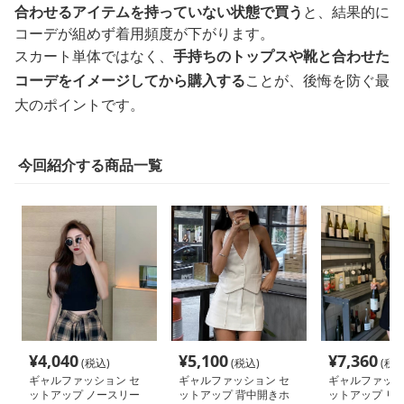
合わせるアイテムを持っていない状態で買う
と、結果的に
コーデが組めず着用頻度が下がります。
スカート単体ではなく、
手持ちのトップスや靴と合わせた
コーデをイメージしてから購入する
ことが、後悔を防ぐ最
大のポイントです。
今回紹介する商品一覧
¥
4,040
¥
5,100
¥
7,360
(税込)
(税込)
(税込
ギャルファッション セ
ギャルファッション セ
ギャルファッシ
ットアップ ノースリー
ットアップ 背中開きホ
ットアップ リ