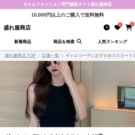
ギャルファッション
専門通販サイト
盛れ服商店
10,000
円以上のご購入で送料無料
0
0
盛れ服商店
新着商品
商品を検索
人気ランキング
盛れ服商店 TOP
›
記事一覧
›
ギャルコーデにおすすめのスカート1