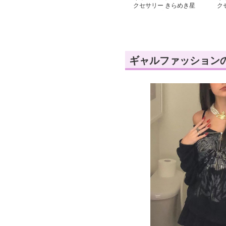
クセサリー きらめき星
ク
のドロップピアス
空
ッ
ギャルファッション