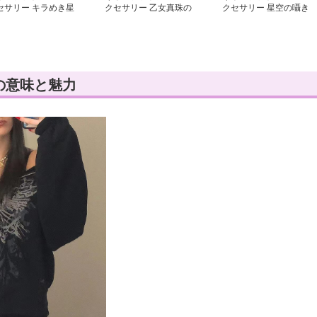
セサリー キラめき星
クセサリー 乙女真珠の
クセサリー 星空の囁き
ピアス＆ネックレスセ
チョーカーネックレス
矢印チェーンネックレス
ト
の意味と魅力