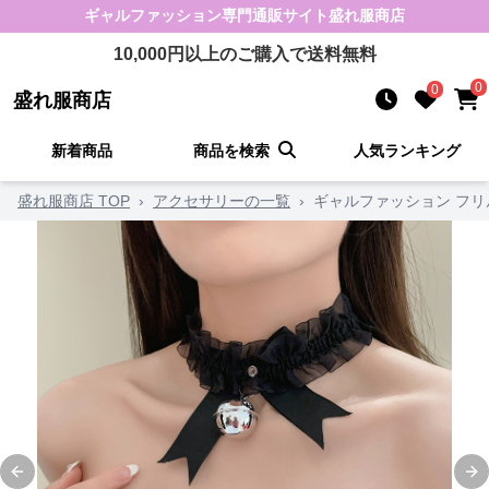
ギャルファッション
専門通販サイト
盛れ服商店
10,000
円以上のご購入で送料無料
0
0
盛れ服商店
新着商品
商品を検索
人気ランキング
盛れ服商店 TOP
›
アクセサリーの一覧
›
ギャルファッション フ
Previous slide
Ne