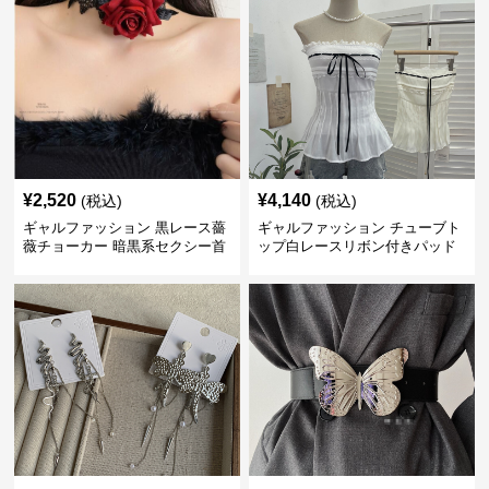
¥
2,520
¥
4,140
(税込)
(税込)
ギャルファッション 黒レース薔
ギャルファッション チューブト
薇チョーカー 暗黒系セクシー首
ップ白レースリボン付きパッド
飾り
入り