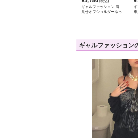
¥
3,780
¥
(税込)
ギャルファッション 肩
ギ
見せオフショルダーゆっ
季
たりスウェット
ウ
ギャルファッション