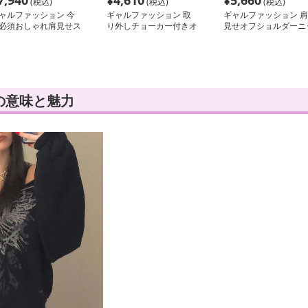
7,940
¥
4,610
¥
5,660
(税込)
(税込)
(税込)
ャルファッション 今
ギャルファッション 取
ギャルファッション 肩
必須おしゃれ肩見せス
り外しチョーカー付きオ
見せオフショルダーニ
ェット
フショルニット
トトップス
の意味と魅力