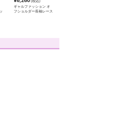
¥
6,260
(税込)
ギャルファッション オ
ッ
フショルダー長袖レース
トップス