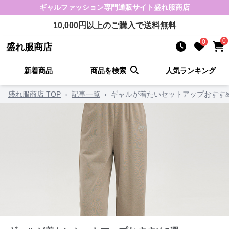
ギャルファッション
専門通販サイト
盛れ服商店
10,000
円以上のご購入で送料無料
0
0
盛れ服商店
新着商品
商品を検索
人気ランキング
盛れ服商店 TOP
›
記事一覧
›
ギャルが着たいセットアップおすす