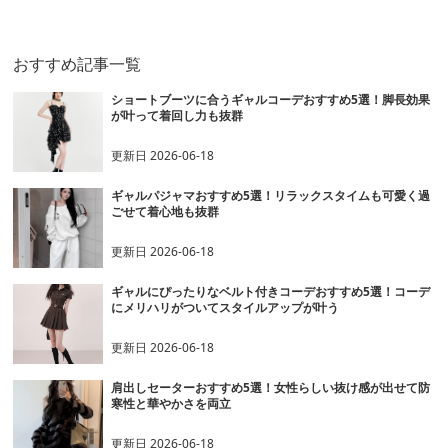
ロップドセットアップ
ーフ ショート丈セット
ット半袖ミリタ
アップ
トアップ
おすすめ記事一覧
ショートブーツに合うギャルコーデおすすめ5選！脚長効果
が叶って着回し力も抜群
更新日
2026-06-18
ギャルパジャマおすすめ5選！リラックスタイムも可愛く過
ごせて着心地も抜群
更新日
2026-06-18
ギャルにぴったりなベルト付きコーデおすすめ5選！コーデ
にメリハリがついてスタイルアップが叶う
更新日
2026-06-18
肩出しセーターおすすめ5選！女性らしい抜け感が出せて防
寒性と華やかさを両立
更新日
2026-06-18