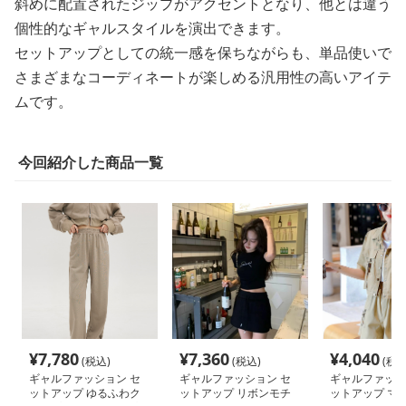
斜めに配置されたジップがアクセントとなり、他とは違う
個性的なギャルスタイルを演出できます。
セットアップとしての統一感を保ちながらも、単品使いで
さまざまなコーディネートが楽しめる汎用性の高いアイテ
ムです。
今回紹介した商品一覧
¥
7,780
¥
7,360
¥
4,040
(税込)
(税込)
(税込
ギャルファッション セ
ギャルファッション セ
ギャルファッシ
ットアップ ゆるふわク
ットアップ リボンモチ
ットアップ マ