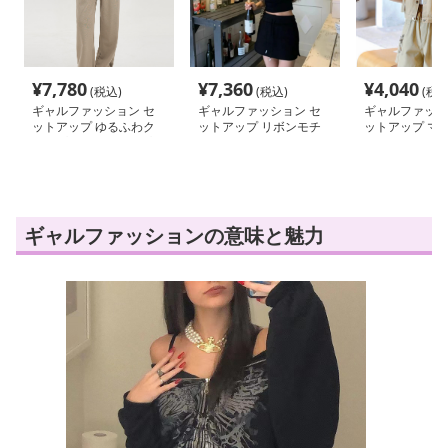
¥
7,780
¥
7,360
¥
4,040
(税込)
(税込)
(税込
ギャルファッション セ
ギャルファッション セ
ギャルファッシ
ットアップ ゆるふわク
ットアップ リボンモチ
ットアップ マ
ロップドセットアップ
ーフ ショート丈セット
ット半袖ミリタ
アップ
トアップ
ギャルファッションの意味と魅力