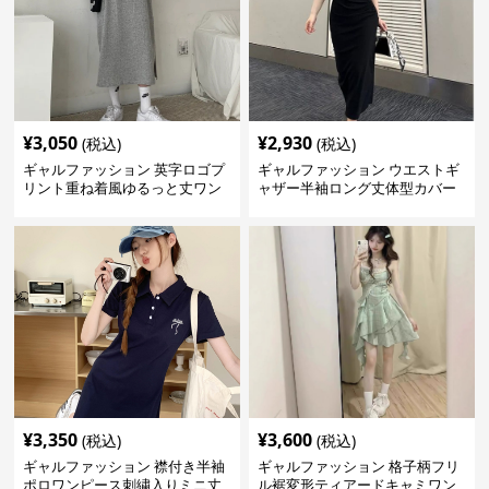
¥
3,050
¥
2,930
(税込)
(税込)
ギャルファッション 英字ロゴプ
ギャルファッション ウエストギ
リント重ね着風ゆるっと丈ワン
ャザー半袖ロング丈体型カバー
ピース
ワンピース
¥
3,350
¥
3,600
(税込)
(税込)
ギャルファッション 襟付き半袖
ギャルファッション 格子柄フリ
ポロワンピース刺繍入りミニ丈
ル裾変形ティアードキャミワン