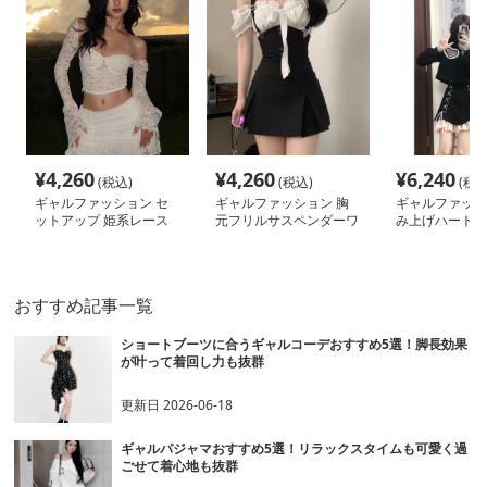
¥
4,260
¥
4,260
¥
6,240
(税込)
(税込)
(税込
ギャルファッション セ
ギャルファッション 胸
ギャルファッシ
ットアップ 姫系レース
元フリルサスペンダーワ
み上げハート装
ビスチェセットアップ
ンピース
ース
おすすめ記事一覧
ショートブーツに合うギャルコーデおすすめ5選！脚長効果
が叶って着回し力も抜群
更新日
2026-06-18
ギャルパジャマおすすめ5選！リラックスタイムも可愛く過
ごせて着心地も抜群