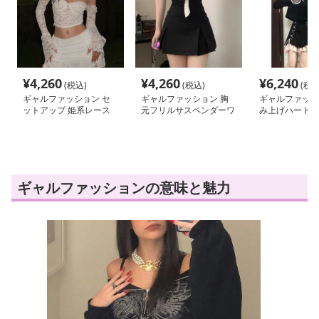
¥
4,260
¥
4,260
¥
6,240
(税込)
(税込)
(税込
ギャルファッション セ
ギャルファッション 胸
ギャルファッシ
ットアップ 姫系レース
元フリルサスペンダーワ
み上げハート装
ビスチェセットアップ
ンピース
ース
ギャルファッションの意味と魅力