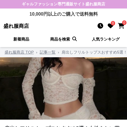
ギャルファッション
専門通販サイト
盛れ服商店
10,000
円以上のご購入で送料無料
0
0
盛れ服商店
新着商品
商品を検索
人気ランキング
盛れ服商店 TOP
›
記事一覧
›
肩出しフリルトップスおすすめ5選