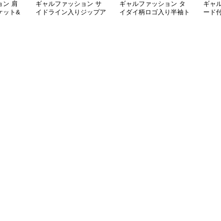
ン 肩
ギャルファッション サ
ギャルファッション タ
ギャ
ケット&
イドライン入りジップア
イダイ柄ロゴ入り半袖ト
ード
ットアッ
ップジャージセットアッ
ップスショートパンツ上
点セ
プ
下セット