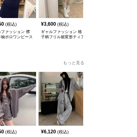
50
¥
3,600
¥
4,020
(税込)
(税込)
(税込)
ルファッション 襟
ギャルファッション 格
ギャルファッション 配
半袖ポロワンピース
子柄フリル裾変形ティア
色ライン入りタンクトッ
入りミニ丈
ードキャミワンピース
プ型ミニワンピース
もっと見る
50
¥
6,120
¥
2,920
(税込)
(税込)
(税込)