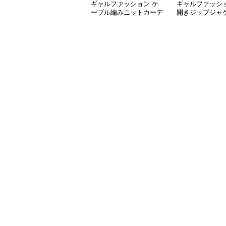
ギャルファッション ケ
ギャルファッショ
ーブル編みニットカーデ
開きジップジャ
ィガンミニスカートセッ
ミニスカートセ
トアップ
プ