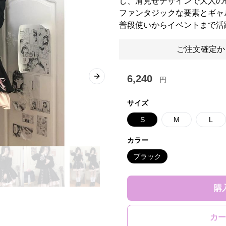
し、肩見せデザインで大人の
ファンタジックな要素とギャ
普段使いからイベントまで活
ご注文確定か
6,240
円
Next slide
サイズ
S
M
L
カラー
ブラック
購
カー