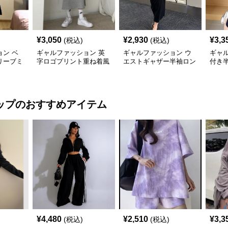
¥
3,050
¥
2,930
¥
3,3
(税込)
(税込)
ン ベ
ギャルファッション 英
ギャルファッション ウ
ギャ
リーブミ
字ロゴプリント重ね着風
エストギャザー半袖ロン
付き
ゆるっと丈ワンピース
グ丈体型カバーワンピー
刺繍
ス
ップ
のおすすめアイテム
¥
4,480
¥
2,510
¥
3,3
(税込)
(税込)