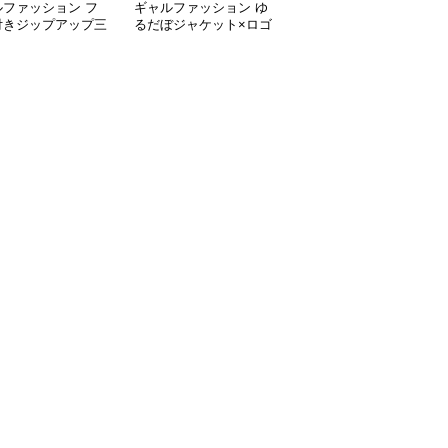
ルファッション フ
ギャルファッション ゆ
ギャルファッション 袖
付きジップアップ三
るだぼジャケット×ロゴ
ラインビッグシルエット
ット
入りワイドパンツセット
上下セットアップ
アップ